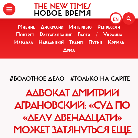
THE NEW TIMES
НОВОЕ ВРЕМЯ
EN
Мнение
Дискуссия
Интервью
Репрессии
Портрет
Расследование
Блоги
/
Украина
Израиль
Навальный
Трамп
Путин
Кремль
Дума
#БОЛОТНОЕ ДЕЛО
#ТОЛЬКО НА САЙТЕ
АДВОКАТ ДМИТРИЙ
АГРАНОВСКИЙ: «СУД ПО
«ДЕЛУ ДВЕНАДЦАТИ»
МОЖЕТ ЗАТЯНУТЬСЯ ЕЩЕ