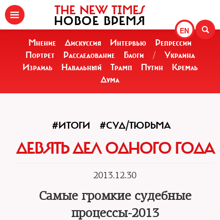
THE NEW TIMES
НОВОЕ ВРЕМЯ
EN
Мнение
Дискуссия
Интервью
Репрессии
Портрет
Расследование
Блоги
/
Украина
Израиль
Навальный
Трамп
Путин
Кремль
Дума
#ИТОГИ
#СУД/ТЮРЬМА
ДЕВЯТЬ ДЕЛ ОДНОГО ГОДА
2013.12.30
Самые громкие судебные
процессы-2013