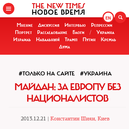
THE NEW TIMES
НОВОЕ ВРЕМЯ
EN
Мнение
Дискуссия
Интервью
Репрессии
Портрет
Расследование
Блоги
/
Украина
Израиль
Навальный
Трамп
Путин
Кремль
Дума
#ТОЛЬКО НА САЙТЕ
#УКРАИНА
МАЙДАН: ЗА ЕВРОПУ БЕЗ
НАЦИОНАЛИСТОВ
2013.12.21 |
Константин Шиян, Киев