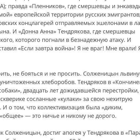
А); правда «Пленников», где смершевцы и энкавэд
ой» европейской территории русских эмигрантов
овских концлагерей отправляемых эшелонами в л
ына. И «Донна Анна» Тендрякова, где смершевцы
кого, которого погнали в безнадежную атаку. И
ставил «Если завтра война»! Я не враг! Мне врали! 
ить, не бояться и не просить. Солженицын львин
уничтоженных хлеборобов. Тендряков в «Кончине
 собаки», двадцать лет дожидавшейся перестройки,
 скверике сосланные «кулаки» за свою нехитрую
. И о том, что коллективизация была «диким,
«общее» — это ничье и никому не дорого.
ик Солженицын, достиг апогея у Тендрякова в «Пар