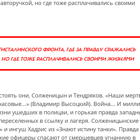
вторучкой, но где тоже расплачивались своими
СТАЛИНСКОГО ФРОНТА, ГДЕ ЗА ПРАВДУ СРАЖАЛИСЬ
НО ГДЕ ТОЖЕ РАСПЛАЧИВАЛИСЬ СВОИМИ ЖИЗНЯМИ
 стоять они, Солженицын и Тендряков. «Наши мерт
 часовые...» (Владимир Высоцкий). Война... И милл
изни ушедших в полицаи, и горькая правда западн
 переселенных в ссылку и лагеря. Солженицынские
 и ингуш Хадрис из «Знают истину танки». Правда
ские офицеры спасают от смершевцев угнанную в