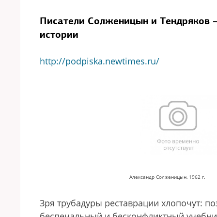
Писатели Солженицын и Тендряков —
истории
http://podpiska.newtimes.ru/
Александр Солженицын, 1962 г.
Зря трубадуры реставрации хлопочут: п
беспечальный и бесконфликтный учебник