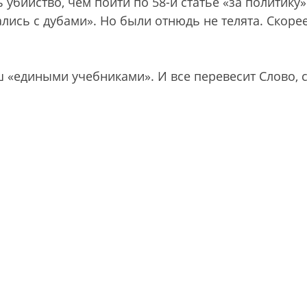
убийство, чем пойти по 58-й статье «за политику».
лись с дубами». Но были отнюдь не телята. Скоре
 «едиными учебниками». И все перевесит Слово, 