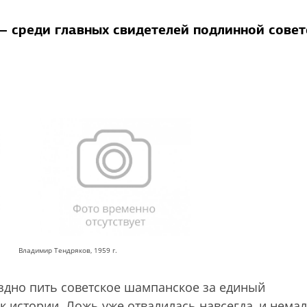
 среди главных свидетелей подлинной совет
Владимир Тендряков, 1959 г.
оздно пить советское шампанское за единый
 истории. Ложь уже отвалилась навсегда, и нема