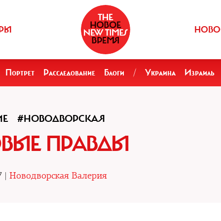
РЫ
НОВО
Портрет
Расследование
Блоги
/
Украина
Израиль
ИЕ
#НОВОДВОРСКАЯ
ВЫЕ ПРАВДЫ
7 |
Новодворская Валерия