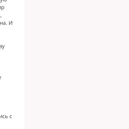
ир
,
на. И
ву
е
ись с