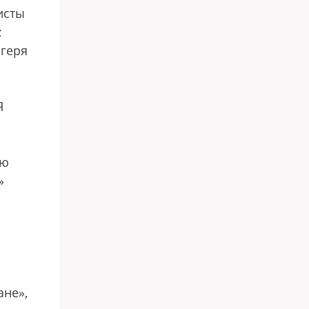
исты
;
агеря
Я
ую
»
ане»,