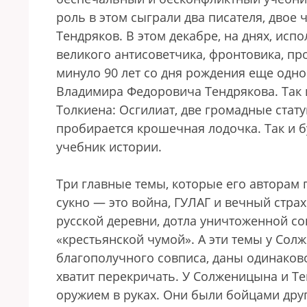
роль в этом сыграли два писателя, дво
Тендряков. В этом декабре, на днях, исп
великого антисоветчика, фронтовика, п
минуло 90 лет со дня рождения еще одно
Владимира Федоровича Тендрякова. Так и
Толкиена: Осгилиат, две громадные стат
пробирается крошечная лодочка. Так и б
учебник истории.
Три главные темы, которые его авторам 
сукно — это война, ГУЛАГ и вечный страх
русской деревни, дотла уничтоженной с
«крестьянской чумой». А эти темы у Сол
благополучного совписа, даны одинаково
хватит перекричать. У Солженицына и Тен
оружием в руках. Они были бойцами друг