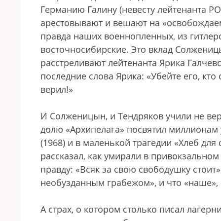
Германию Галину (невесту лейтенанта РО
арестовывают и вешают на «освобождаем
правда наших военнопленных, из гитлер
восточносибирские. Это вклад Солжениц
расстреливают лейтенанта Ярика Галчевс
последние слова Ярика: «Убейте его, кто 
верил!»
И Солженицын, и Тендряков учили не вер
долю «Архипелага» посвятил миллионам 
(1968) и в маленькой трагедии «Хлеб для
рассказал, как умирали в привокзальном
правду: «Всяк за свою свободушку стоит»
необузданным грабежом», и что «наше», 
А страх, о котором столько писал лагерн