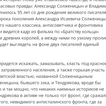
е часовых правды: Александр Солженицын и Владим
олнилось 95 лет со дня рождения великого писателя
ророка поколения Александра Исаевича Солженицы
го нашего классика, антисоветчика и фронтовика
 видится кадр из фильма по «Братству кольца»
уи древних королей, а между ними по узкому проли
удет выглядеть на фоне двух писателей единый
придется искажать, замазывать, класть под красно
 затравленного населения, а также горькая участь
оветской властью, названной Солженицыным
женицына, бывшего зэка, и Тендрякова, вроде бы
 и так мощно, что никаких наемных историков не
дрякова в активе не только тот фронт, где сражал
ого, невидимого антисталинского фронта, где за