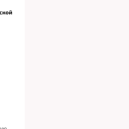
ской
лую