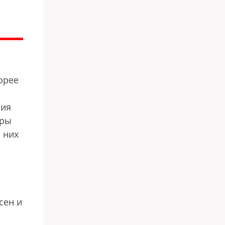
орее
ния
ары
 них
сен и