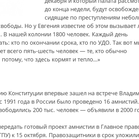
декабря и который палата рассмо
до конца недели, будут освобожд
сидящие по преступлениям небо
 свободы. Но у Евгения известие об этом вызывает
а… В нашей колонии 1800 человек. Каждый день
ь: кто по окончании срока, кто по УДО. Так вот 
ет всего пять-шесть человек — те, кто обычно
 потому, что здесь кормят и тепло…»
тию Конституции впервые зашел на встрече Влади
с 1991 года в России было проведено 16 амнистий.
бодились 200 тыс. человек — объявили в 2000 го
передать готовый проект амнистии в Главное прав
ПУ) к 15 октября. Правозащитники в срок уложили