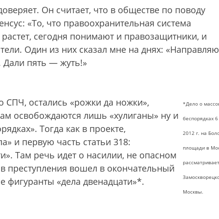
веряет. Он считает, что в обществе по поводу
енсус: «То, что правоохранительная система
растет, сегодня понимают и правозащитники, и
ели. Один из них сказал мне на днях: «Направляю
. Дали пять — жуть!»
о СПЧ, остались «рожки да ножки»,
*Дело о массо
ам освобождаются лишь «хулиганы» ну и
беспорядках 6
ядках». Тогда как в проекте,
2012 г. на Бол
» и первую часть статьи 318:
площади в Мо
». Там речь идет о насилии, не опасном
рассматривает
тав преступления вошел в окончательный
Замоскворецко
се фигуранты «дела двенадцати»*.
Москвы.