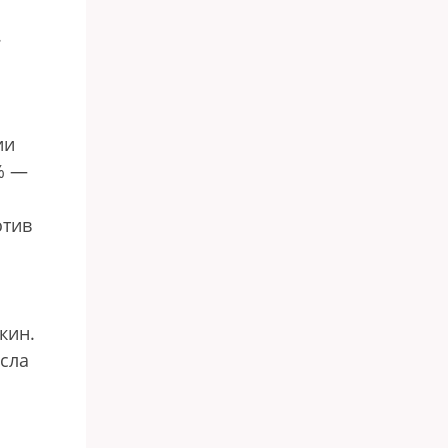
.
ии
% —
отив
кин.
сла