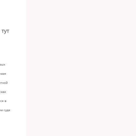
 тут
вых
 мая
отной
скве
ся в
м суде