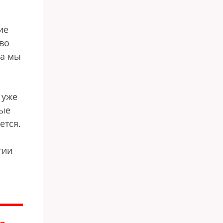
ие
во
ра мы
 уже
ные
ется.
тии