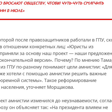
Ю БРОСАЮТ ОБЩЕСТВУ, ЧТОБЫ ЧУТЬ-ЧУТЬ СМЯГЧИТЬ
ИИ В ИЮЛЕ»
оторой после правозащитников работали в ГПУ, ск
в отношении конкретных лиц: «Юристы из
 приняли за основу наш проект — наши предложе
 окончательной версии». Почему? По мнению Там
из ГПУ по-разному понимают цели амнистии: «Для
ы же хотели с помощью амнистии решить важные
тюремной системы». Такое реформирование
населения, уточняет Морщакова.
оект амнистии изменился до неузнаваемости, согла
зу он объясняет так: «На президента влияем не