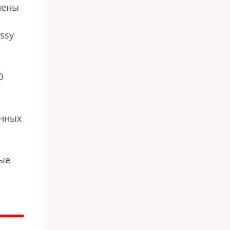
лены
ssy
0
енных
ные