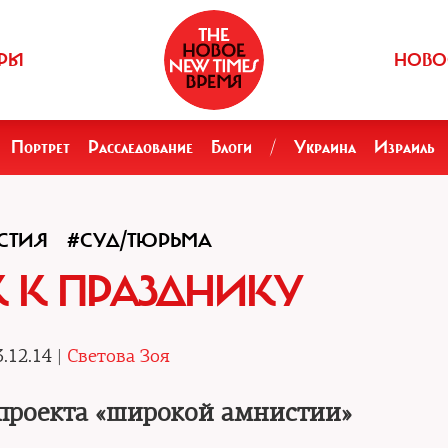
РЫ
НОВО
Портрет
Расследование
Блоги
/
Украина
Израиль
СТИЯ
#СУД/ТЮРЬМА
 К ПРАЗДНИКУ
.12.14 |
Светова Зоя
 проекта «широкой амнистии»