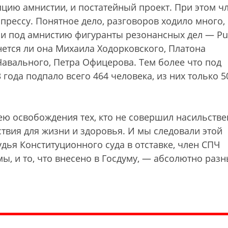
цию амнистии, и постатейный проект. При этом ч
 прессу. Понятное дело, разговоров ходило много,
ли под амнистию фигуранты резонансных дел — Pu
коснется ли она Михаила Ходорковского, Платона
Навального, Петра Офицерова. Тем более что под
ода подпало всего 464 человека, из них только 5
ею освобождения тех, кто не совершил насильств
твия для жизни и здоровья. И мы следовали этой
дья Конституционного cуда в отставке, член СПЧ
ы, и то, что внесено в Госдуму, — абсолютно раз