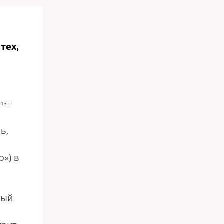
тех,
13 г.
ь,
о») в
рый