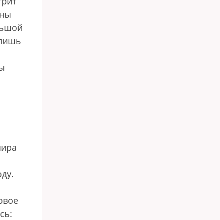
трит
ены
льшой
 лишь
мы
мира
ду.
овое
сь: