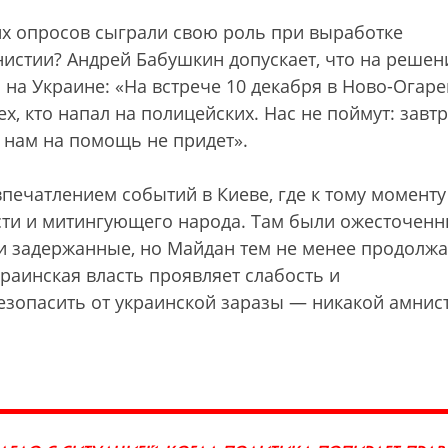
их опросов сыграли свою роль при выработке
нистии? Андрей Бабушкин допускает, что на решен
на Украине: «На встрече 10 декабря в Ново-Огаре
х, кто напал на полицейских. Нас не поймут: завт
 нам на помощь не придет».
печатлением событий в Киеве, где к тому моменту
сти и митингующего народа. Там были ожесточен
и задержанные, но Майдан тем не менее продолжа
краинская власть проявляет слабость и
езопасить от украинской заразы — никакой амнис