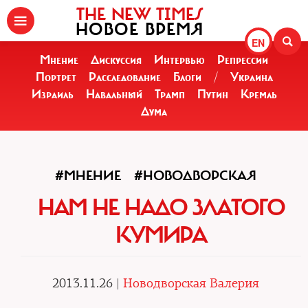
THE NEW TIMES
НОВОЕ ВРЕМЯ
EN
Мнение
Дискуссия
Интервью
Репрессии
Портрет
Расследование
Блоги
/
Украина
Израиль
Навальный
Трамп
Путин
Кремль
Дума
#МНЕНИЕ
#НОВОДВОРСКАЯ
НАМ НЕ НАДО ЗЛАТОГО
КУМИРА
2013.11.26 |
Новодворская Валерия