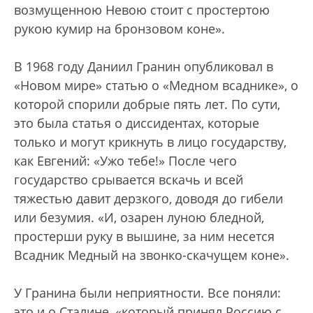
возмущенною Невою стоит с простертою
рукою кумир на бронзовом коне».
В 1968 году Даниил Гранин опубликовал в
«Новом мире» статью о «Медном всаднике», о
которой спорили добрые пять лет. По сути,
это была статья о диссидентах, которые
только и могут крикнуть в лицо государству,
как Евгений: «Ужо тебе!» После чего
государство срывается вскачь и всей
тяжестью давит дерзкого, доводя до гибели
или безумия. «И, озарен луною бледной,
простерши руку в вышине, за ним несется
Всадник Медный на звонко-скачущем коне».
У Гранина были неприятности. Все поняли:
это и о Сталине, «который принял Россию с