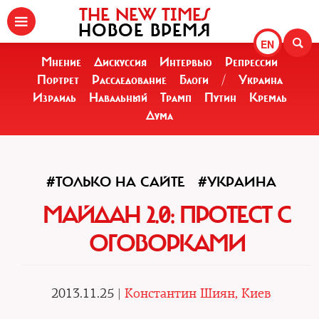
THE NEW TIMES
НОВОЕ ВРЕМЯ
EN
Мнение
Дискуссия
Интервью
Репрессии
Портрет
Расследование
Блоги
/
Украина
Израиль
Навальный
Трамп
Путин
Кремль
Дума
#ТОЛЬКО НА САЙТЕ
#УКРАИНА
МАЙДАН 2.0: ПРОТЕСТ С
ОГОВОРКАМИ
2013.11.25 |
Константин Шиян, Киев