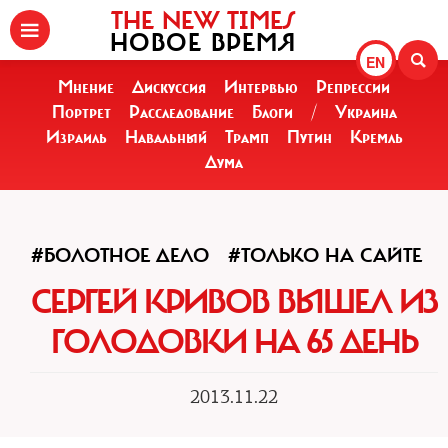
THE NEW TIMES
НОВОЕ ВРЕМЯ
EN
Мнение
Дискуссия
Интервью
Репрессии
Портрет
Расследование
Блоги
/
Украина
Израиль
Навальный
Трамп
Путин
Кремль
Дума
#БОЛОТНОЕ ДЕЛО
#ТОЛЬКО НА САЙТЕ
СЕРГЕЙ КРИВОВ ВЫШЕЛ ИЗ
ГОЛОДОВКИ НА 65 ДЕНЬ
2013.11.22