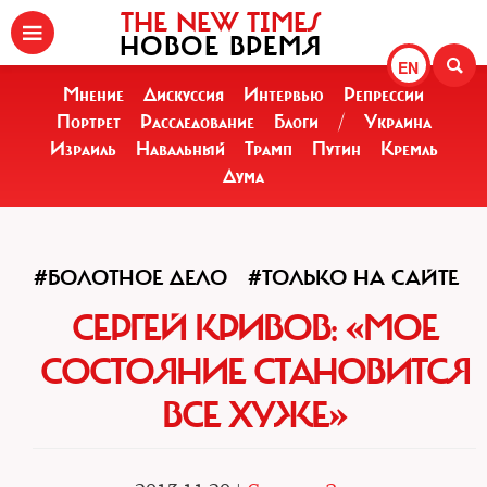
THE NEW TIMES
НОВОЕ ВРЕМЯ
EN
Мнение
Дискуссия
Интервью
Репрессии
Портрет
Расследование
Блоги
/
Украина
Израиль
Навальный
Трамп
Путин
Кремль
Дума
#БОЛОТНОЕ ДЕЛО
#ТОЛЬКО НА САЙТЕ
СЕРГЕЙ КРИВОВ: «МОЕ
СОСТОЯНИЕ СТАНОВИТСЯ
ВСЕ ХУЖЕ»