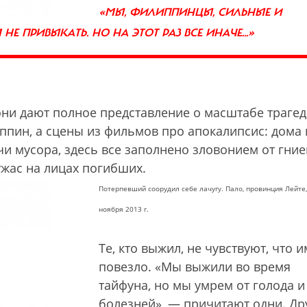
«МЫ, ФИЛИППИНЦЫ, СИЛЬНЫЕ И
Е ПРИВЫКАТЬ. НО НА ЭТОТ РАЗ ВСЕ ИНАЧЕ...»
ни дают полное представление о масштабе трагед
иппин, а сцены из фильмов про апокалипсис: дома 
и мусора, здесь все заполнено зловонием от гни
ужас на лицах погибших.
Потерпевший соорудил себе лачугу. Пало, провинция Лейте,
ноября 2013 г.
Те, кто выжил, не чувствуют, что и
повезло. «Мы выжили во время
тайфуна, но мы умрем от голода и
болезней», — причитают одни. Др