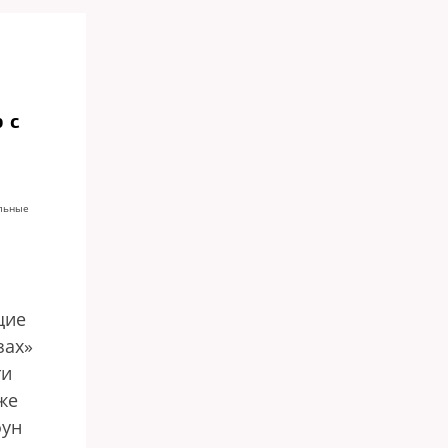
 с
альные
щие
зах»
ти
же
фун