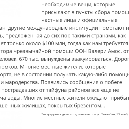
необходимые вещи, которые
присылают в пункты сбора помо
частные лица и официальные
кан, другие международные институции помогают 
ь, предложенная до сих пор такими странами, как
т только около $100 млн, тогда как нам требуется
атора чрезвычайной помощи ООН Валери Амос, от
еловек, 670 тыс. вынуждены эвакуироваться. Доро
омков. Многие местные жители, которые
орта, не в состоянии получать какую-либо помощь
и мародерства. Появились сообщения о побеге
пострадавших от тайфуна районов все еще не
ача воды. Многие местные жители ожидают прибы
рушенных жилищах, покрытых брезентом…
Эвакуируются дети и... домашние птицы. Таклобан, 13 ноябр