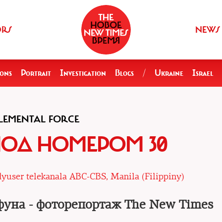
ORS
NEWS
ions
Portrait
Investigation
Blogs
/
Ukraine
Israel
LEMENTAL FORCE
ПОД НОМЕРОМ 30
yuser telekanala ABC-CBS, Manila (Filippiny)
уна - фоторепортаж The New Times