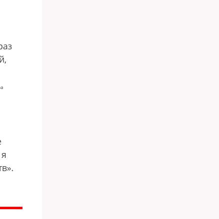
раз
й,
ра
е
 я
тв».