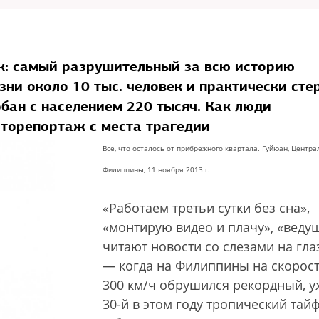
: самый разрушительный за всю историю
ни около 10 тыс. человек и практически стер
бан с населением 220 тысяч. Как люди
оторепортаж с места трагедии
Все, что осталось от прибрежного квартала. Гуйюан, Центр
Филиппины, 11 ноября 2013 г.
«Работаем третьи сутки без сна»,
«монтирую видео и плачу», «веду
читают новости со слезами на гла
— когда на Филиппины на скорос
300 км/ч обрушился рекордный, у
30-й в этом году тропический тай