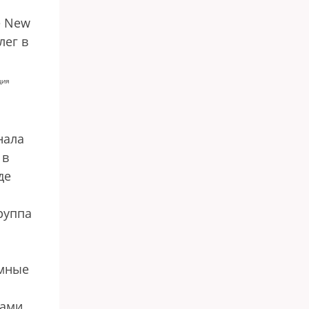
e New
лег в
ция
нала
 в
де
руппа
емные
ками