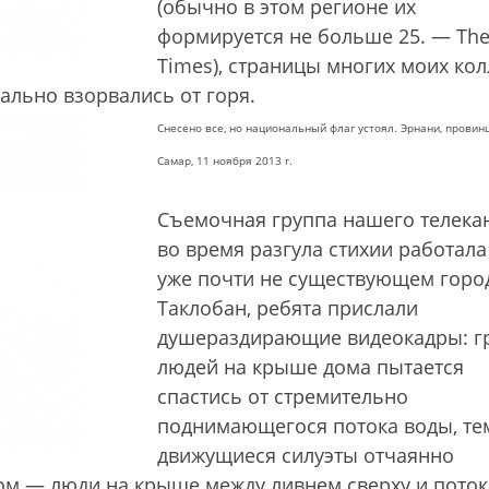
(обычно в этом регионе их
формируется не больше 25. — Th
Times), страницы многих моих кол
ально взорвались от горя.
Снесено все, но национальный флаг устоял. Эрнани, провин
Самар, 11 ноября 2013 г.
Съемочная группа нашего телека
во время разгула стихии работала
уже почти не существующем горо
Таклобан, ребята прислали
душераздирающие видеокадры: г
людей на крыше дома пытается
спастись от стремительно
поднимающегося потока воды, т
движущиеся силуэты отчаянно
том — люди на крыше между ливнем сверху и пото