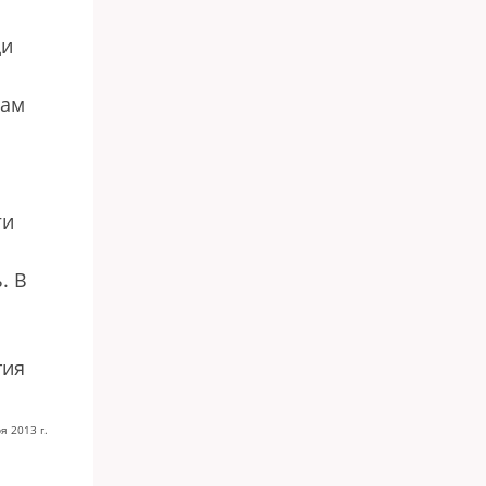
щи
нам
ги
. В
тия
я 2013 г.