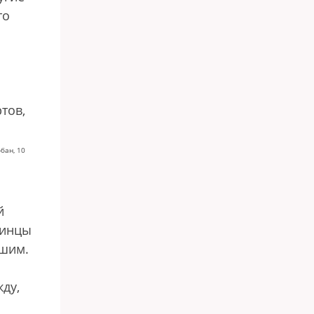
то
тов,
бан, 10
й
пинцы
вшим.
ду,