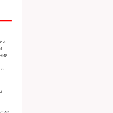
ии.
и
ения
 12
м
угие