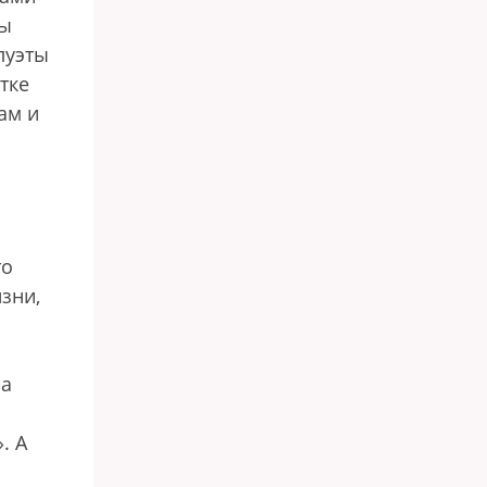
мы
луэты
тке
ам и
то
зни,
са
. А