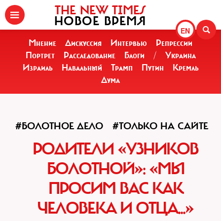
THE NEW TIMES
НОВОЕ ВРЕМЯ
EN
Мнение
Дискуссия
Интервью
Репрессии
Портрет
Расследование
Блоги
/
Украина
Израиль
Навальный
Трамп
Путин
Кремль
Дума
#БОЛОТНОЕ ДЕЛО
#ТОЛЬКО НА САЙТЕ
РОДИТЕЛИ «УЗНИКОВ
БОЛОТНОЙ»: «МЫ
ПРОСИМ ВАС КАК
ЧЕЛОВЕКА И ОТЦА...»