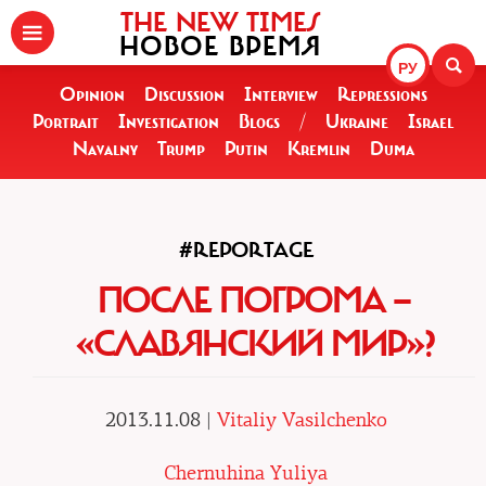
THE NEW TIMES
НОВОЕ ВРЕМЯ
РУ
Opinion
Discussion
Interview
Repressions
Portrait
Investigation
Blogs
/
Ukraine
Israel
Navalny
Trump
Putin
Kremlin
Duma
#REPORTAGE
ПОСЛЕ ПОГРОМА —
«СЛАВЯНСКИЙ МИР»?
2013.11.08 |
Vitaliy Vasilchenko
Chernuhina Yuliya