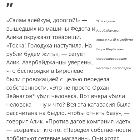
”
«Салам алейкум, дорогой!» —
*Гражданин
вышедших из машины Федота и
Азербайджана,
Алика окружают товарищи.
обвиняемый в убийстве
«Тоска! Голодуха наступила. На
Егора Щербакова,
рубли будем жить», — сетует
спровоцировавшем
Алик. Азербайджанцы уверены,
массовые беспорядки.
что беспорядки в Бирюлеве
были провокацией с целью передела
собственности. «Это не просто Орхан
Зейналов* убил человека. Вот вчера убили
человека — ну и что? Вся эта катавасия была
рассчитана на быдло, чтобы отнять базу», —
говорит Алик. «Против дагов компания идет»,
— возражает кто-то. «Передел собственности
лоббируют сетевые магазины. Они хотят