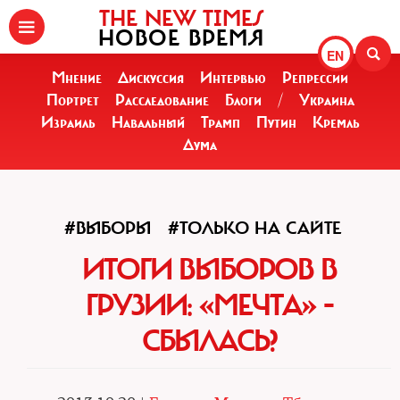
THE NEW TIMES
НОВОЕ ВРЕМЯ
EN
Мнение
Дискуссия
Интервью
Репрессии
Портрет
Расследование
Блоги
/
Украина
Израиль
Навальный
Трамп
Путин
Кремль
Дума
#ВЫБОРЫ
#ТОЛЬКО НА САЙТЕ
ИТОГИ ВЫБОРОВ В
ГРУЗИИ: «МЕЧТА» -
СБЫЛАСЬ?