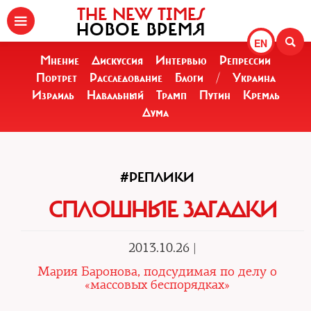
THE NEW TIMES
НОВОЕ ВРЕМЯ
EN
Мнение
Дискуссия
Интервью
Репрессии
Портрет
Расследование
Блоги
/
Украина
Израиль
Навальный
Трамп
Путин
Кремль
Дума
#РЕПЛИКИ
СПЛОШНЫЕ ЗАГАДКИ
2013.10.26 |
Мария Баронова, подсудимая по делу о
«массовых беспорядках»