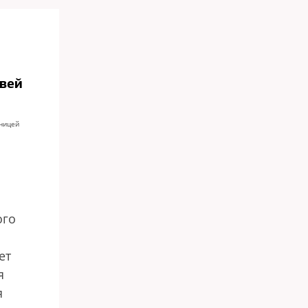
ивей
ницей
ого
ет
я
я