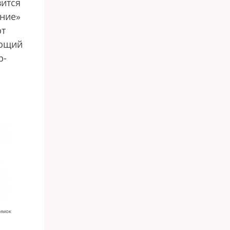
вится
ание»
ют
яющий
р-
имок