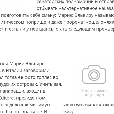
сенаторских полномочий и отпра
отбывать «альтернативное наказ
 подготовить себе смену: Марию Эльвиру называ
олитическом поприще и даже пророчат «ошеломл
ке» и есть ли у нее шансы стать следующим премье
тней Марии Эльвиры
, в Италии заговорили
л тогда ее фото топлес во
удских островах. Учитывая,
папарацци, входит в
ditore, президентом
выглядело как минимум
Марина с мужем Маурицио Ванадио (сн
то бы это значило? И
2009 г.)