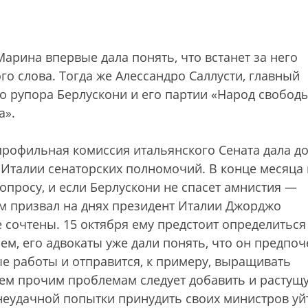
Марина впервые дала понять, что встанет за него
го слова. Тогда же Алессандро Саллусти, главный
ого рупора Берлускони и его партии «Народ свобод
а».
я профильная комиссия итальянского Сената дала д
Италии сенаторских полномочий. В конце месяца 
вопросу, и если Берлускони не спасет амнистия —
м призвал на днях президент Италии Джорджо
 сочтены. 15 октября ему предстоит определиться
м, его адвокаты уже дали понять, что он предпоч
 работы и отправится, к примеру, выращивать
сем прочим проблемам следует добавить и растущ
неудачной попытки принудить своих министров уй