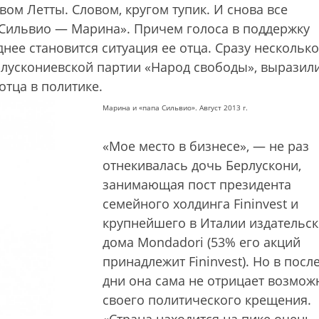
вом Летты. Словом, кругом тупик. И снова все
е Сильвио — Марина». Причем голоса в поддержку
нее становится ситуация ее отца. Сразу несколько
рлускониевской партии «Народ свободы», выразил
отца в политике.
Марина и «папа Сильвио». Август 2013 г.
«Мое место в бизнесе», — не раз
отнекивалась дочь Берлускони,
занимающая пост президента
семейного холдинга Fininvest и
крупнейшего в Италии издательск
дома Mondadori (53% его акций
принадлежит Fininvest). Но в посл
дни она сама не отрицает возмож
своего политического крещения.