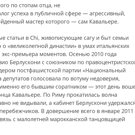
ого по стопам отца, не
 залог успеха в публичной сфере — агрессивный,
йденный мастер которого — сам Кавальере.
е статьи в Chi, живописующие сагу и быт семьи
 о «великолепной династии» в умах итальянских
я экс-премьера моментов. Осенью 2010 года
вио Берлускони с союзником по правоцентристско
дером постфашистской партии «Национальный
та депутатов голосовала по вотуму недоверия,
 именно его бывшим соратником — этот день воше
нца Кавальере. По Риму прокатилась волна
авно не видывали, а кабинет Берлускони удержалс
-перебежчиков. В довершение всего в январе 2011
 связь с малолетней марокканской танцовщицей