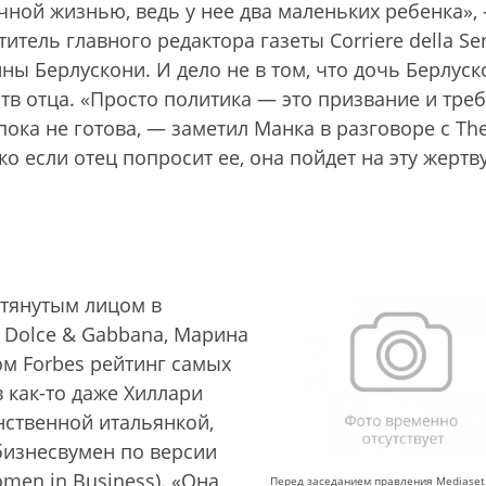
ной жизнью, ведь у нее два маленьких ребенка»,
тель главного редактора газеты Corriere della Ser
ы Берлускони. И дело не в том, что дочь Берлуск
в отца. «Просто политика — это призвание и треб
пока не готова, — заметил Манка в разговоре с Th
ко если отец попросит ее, она пойдет на эту жертв
тянутым лицом в
 Dolce & Gabbana, Марина
ом Forbes рейтинг самых
как-то даже Хиллари
нственной итальянкой,
бизнесвумен по версии
omen in Business). «Она
Перед заседанием правления Mediaset