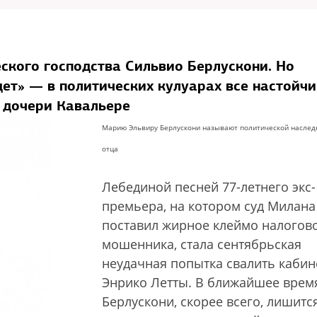
ского господства Сильвио Берлускони. Но
йдет» — в политических кулуарах все настойч
 дочери Кавальере
Марию Эльвиру Берлускони называют политической наслед
отца
Лебединой песней 77-летнего экс-
премьера, на котором суд Милана
поставил жирное клеймо налогов
мошенника, стала сентябрьская
неудачная попытка свалить кабин
Энрико Летты. В ближайшее врем
Берлускони, скорее всего, лишитс