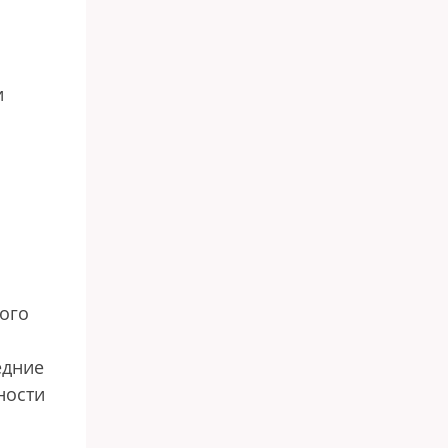
и
ого
едние
ности