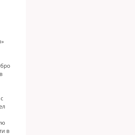
ы»
обро
в
 с
ел
ую
ти в