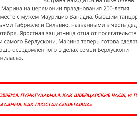
«Страна находится на пике очень
о Марина на церемонии празднования 200-летия
 вместе с мужем Маурицио Ванадиа, бывшим танцо
ьями Габриэле и Сильвио, названными в честь дед
тября. Яростная защитница отца от посягательств
 самого Берлускони, Марина теперь готова сдела
ошо осведомленного в делах семьи Берлускони
нилась».
ОВРЕМЯ, ПУНКТУАЛЬНАЯ, КАК ШВЕЙЦАРСКИЕ ЧАСЫ, И Т
ЗАДАНИЯ, КАК ПРОСТАЯ СЕКРЕТАРША»