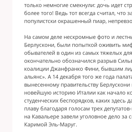
только немногие смекнули: дочь идет стр
более того! Ведь тот всегда считал, что
популистски окрашенный пиар, непревзо
На самом деле нескромные фото и лестны
Берлускони, были попыткой оживить миф
обывателей в один из самых тяжелых дл
окончательно обозначился разрыв Силь
коалиции Джанфранко Фини, бывшим ли
альянс». А 14 декабря того же года пала
вынесенному правительству Берлускони
новейшую историю Италии как начало ко
студенческих беспорядков, каких здесь д
плаву благодаря голосам трех депутатов
на Кавальере завели уголовное дело за
Каримой Эль-Маруг.