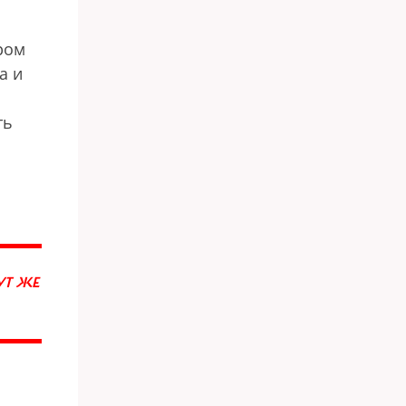
ром
а и
ть
УТ ЖЕ