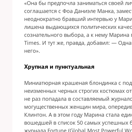
«Она бы предпочла заниматься своей лич
соглашается с Фоа Даниэле Манка, замести
неоднократно бравший интервью у Марин
лишена выдающихся политических качест
сознательного выбора, а к нему Марина 
Times. И тут же, правда, добавил: — Одна
него».
Хрупкая и пунктуальная
Миниатюрная крашеная блондинка с под
неизменных черных строгих костюмах от
не раз попадала в составляемый журнал
могущественных женщин мира, опередив 
Клинтон. А в этом году Марина стала еди
вошедшей в список 50 самых успешных 
журнала Fortune (Global Most Powerful W