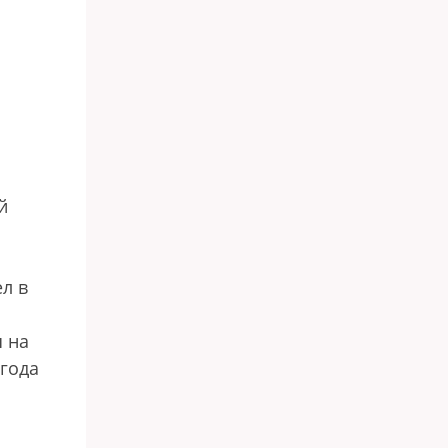
й
л в
я на
 года