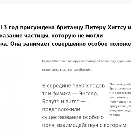
13 год присуждена британцу Питеру Хиггсу 
казание частицы, которую не могли
ка. Она занимает совершенно особое полож
Бозон Хиггса был обнаружен благодаря Большому адронном
коллайдеру в ЦЕРНе (Швейцария)
В середине 1960-х годов
*Бельгиец Роб
Браут скончал
три физика — Энглер,
г. В соответст
положением,
Браут* и Хиггс —
Нобелевская 
присуждена д
предположили
живущим созд
теории.
существование особого
поля, взаимодействуя с которым