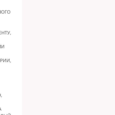
НОГО
НТУ,
МИ
РИИ,
Е
,
А