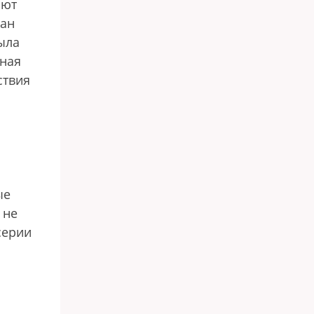
ают
ван
ыла
тная
ствия
ые
 не
серии