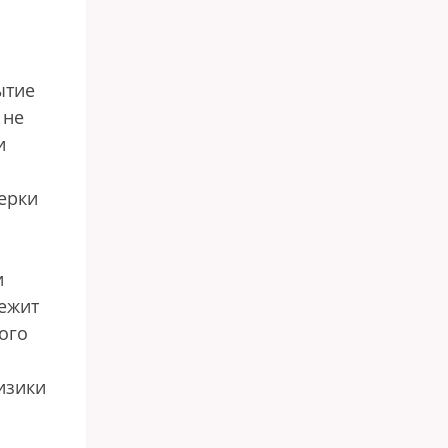
ытие
 не
и
ерки
и
ежит
ого
изики