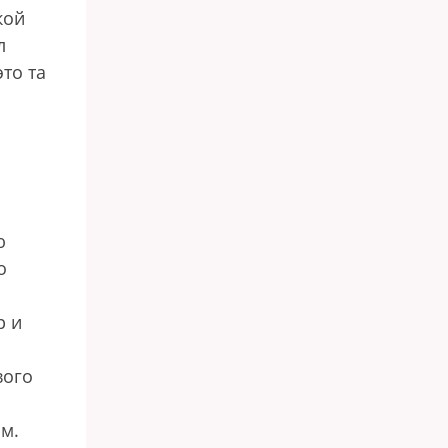
кой
л
то та
ю
о
р и
вого
ом.