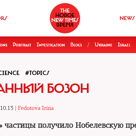
ORS
NEWS
ions
Portrait
Investigation
Blogs
/
Ukraine
Israel
CIENCE
#TOPICS
АННЫЙ БОЗОН
10.13 |
Fedotova Irina
» частицы получило Нобелевскую п