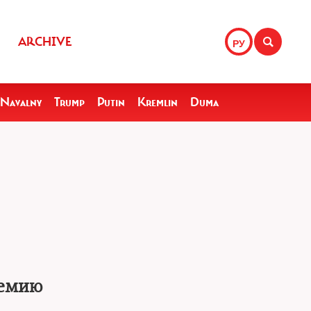
ARCHIVE
РУ
Navalny
Trump
Putin
Kremlin
Duma
ремию