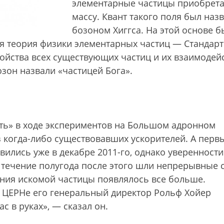
элементарные частицы приобрет
массу. Квант такого поля был наз
бозоном Хиггса. На этой основе б
я теория физики элементарных частиц — Стандар
ойства всех существующих частиц и их взаимодей
озон назвали «частицей Бога».
ать» в ходе экспериментов на Большом адронном
когда-либо существовавших ускорителей. А перв
оявились уже в декабре 2011-го, однако уверенности
В течение полугода после этого шли непрерывные 
ания искомой частицы появлялось все больше.
в ЦЕРНе его генеральный директор Рольф Хойер
с в руках», — сказал он.