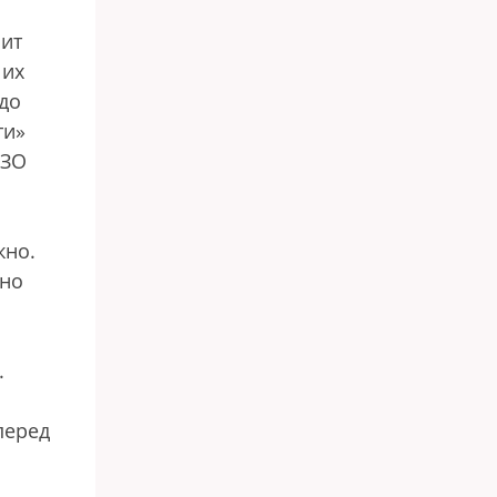
оит
 их
до
ти»
ИЗО
жно.
нно
.
перед