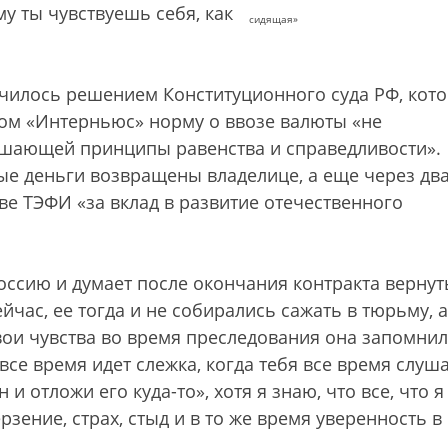
у ты чувствуешь себя, как
сидящая»
чилось решением Конституционного суда РФ, кот
ом «Интерньюс» норму о ввозе валюты «не
ушающей принципы равенства и справедливости».
ые деньги возвращены владелице, а еще через два
е ТЭФИ «за вклад в развитие отечественного
оссию и думает после окончания контракта вернут
йчас, ее тогда и не собирались сажать в тюрьму, а
свои чувства во время преследования она запомни
 все время идет слежка, когда тебя все время слуш
и отложи его куда-то», хотя я знаю, что все, что я
рзение, страх, стыд и в то же время уверенность в