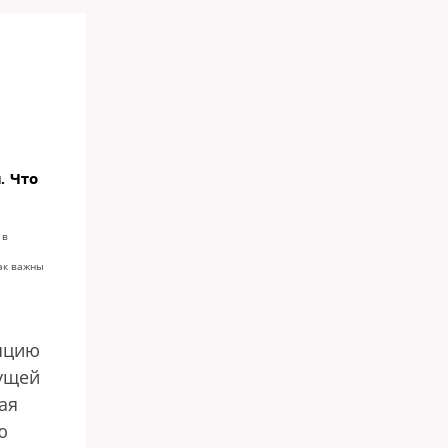
. Что
 в
как важны
яцию
дущей
ая
ю