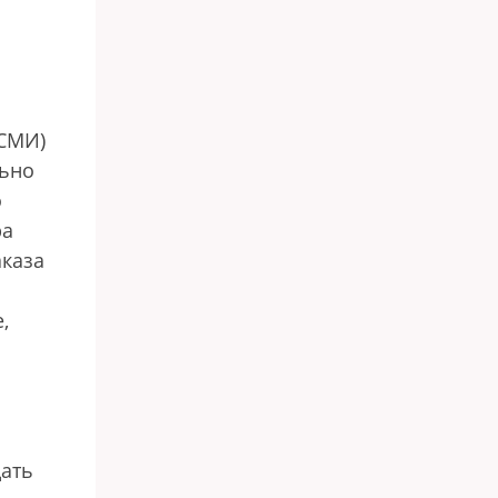
 СМИ)
льно
о
ра
аказа
,
дать