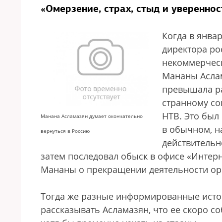
«Омерзение, страх, стыд и увереннос
Когда в янва
директора ро
некоммерческ
Мананы Аслам
превышала ра
странному со
НТВ. Это был
Манана Асламазян думает окончательно
в обычном, н
вернуться в Россию
действительн
затем последовал обыск в офисе «Интер
Мананы о прекращении деятельности ор
Тогда же разные информированные источн
рассказывать Асламазян, что ее скоро с