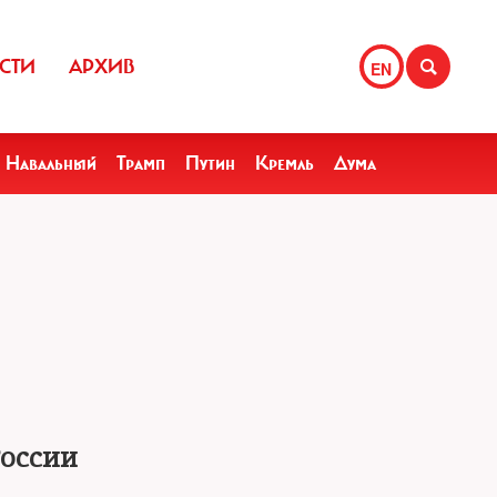
СТИ
АРХИВ
EN
Навальный
Трамп
Путин
Кремль
Дума
России