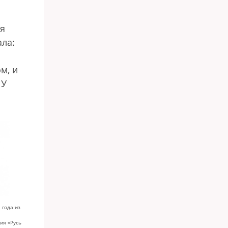
оя
ала:
м, и
 У
 года из
ия «Русь