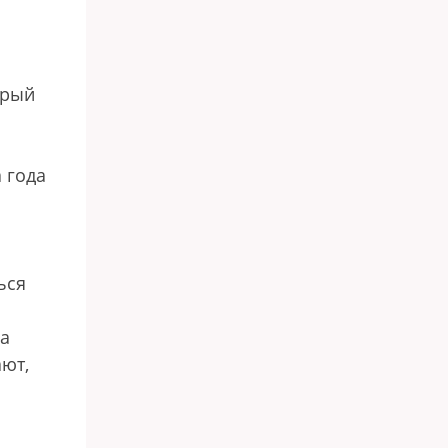
орый
 года
ься
ла
ают,