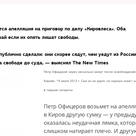
тся апелляция на приговор по делу «Кировлеса». Оба
ай если их опять лишат свободы.
ублично сделали: они скорее сядут, чем уедут из России
а свободе до суда, — выяснял The New Times
Петр Офицеров через несколько минут после освобождения
Кирове. 19 июля 2013 г. Сам он не курит, но хорошо знает, 
в тюрьме сигареты
Петр Офицеров возьмет на апелл
в Киров другую сумку — у преды
оказалась неудачная лямка, котор
слишком натирает плечо. И другу