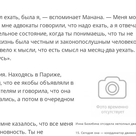
л ехать, была я, — вспоминает Манана. — Меня м
 мне адвокаты говорили, что надо ехать, а я отвеч
тельное состояние, когда ты понимаешь, что ты не
ю жизнь была честным и законопослушным человеко
вело к мысли, что есть смысл на месяц-два уехать.
усь».
ия. Находясь в Париже,
, что ее якобы объявляли в
телям и говорила, что она
шались, а потом в очередном
мне казалось, что все меня
Инна Бажибина отсидела неполных два
иновность. Ты не
15. Сегодня она — координатор движен