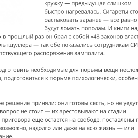
кружку — предыдущая слишком
быстро нагревалась. Сигареты ст
распаковать заранее — все равно
будут ломать пополам. И книги на
о в прошлый раз он брал с собой «48 законов влас
Альтшуллера — так обе показались сотрудникам С
етствующего распоряжения замполита.
подготовить необходимые для тюрьмы вещи несло
, подготовиться к тюрьме психологически, особе
е решение приняли: они готовы сесть, но не уедут
опрос не стоит — их арестовывают на стадии
у приговора еще остается на свободе, поставлены 
возможно, надолго или даже на всю жизнь — или
ание.