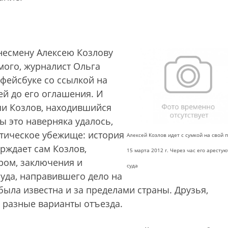
знесмену Алексею Козлову
ого, журналист Ольга
 фейсбуке со ссылкой на
ей до его оглашения. И
еши Козлов, находившийся
бы это наверняка удалось,
итическое убежище: история
Алексей Козлов идет с сумкой на свой 
ерждает сам Козлов,
15 марта 2012 г. Через час его арестую
ром, заключения и
суда
уда, направившего дело на
была известна и за пределами страны. Друзья,
а разные варианты отъезда.