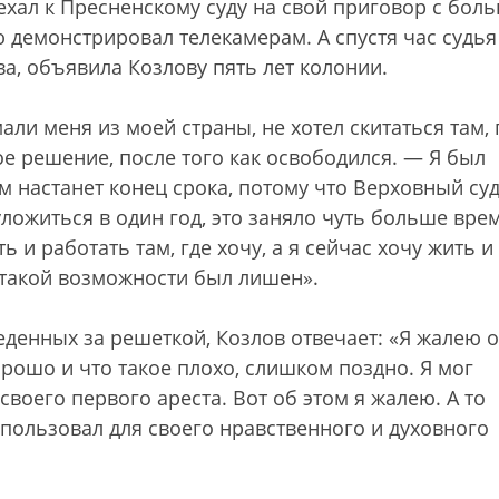
ехал к Пресненскому суду на свой приговор с бол
 демонстрировал телекамерам. А спустя час судья
а, объявила Козлову пять лет колонии.
али меня из моей страны, не хотел скитаться там, 
ое решение, после того как освободился. — Я был
м настанет конец срока, потому что Верховный су
уложиться в один год, это заняло чуть больше вре
ь и работать там, где хочу, а я сейчас хочу жить и
ы такой возможности был лишен».
веденных за решеткой, Козлов отвечает: «Я жалею о
хорошо и что такое плохо, слишком поздно. Я мог
воего первого ареста. Вот об этом я жалею. А то
спользовал для своего нравственного и духовного