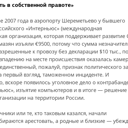
ть в собственной правоте»
ре 2007 года в аэропорту Шереметьево у бывшего
ссийского «Интерньюс» (международная
ая организация, которая поддерживает развитие
азян изъяли €9500, потому что сумма незначите
зрешенные к провозу без декларации $10 тыс., п
впадению на месте происшествия оказалась каме
 единственный, пожалуй, признак политического з
а первый взгляд, таможенном инциденте. И
о, вскоре появилось уголовное дело о контрабанде
ньюс», изъятие компьютеров и в итоге — решение
ганизации на территории России.
ики или те, кто таковым казался, начали
обираются арестовать, а родные и близкие — убеж