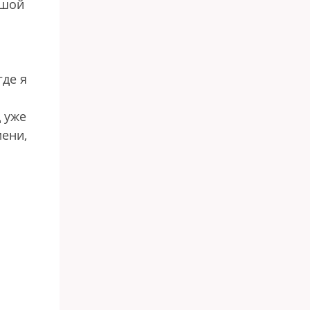
ьшой
где я
д уже
мени,