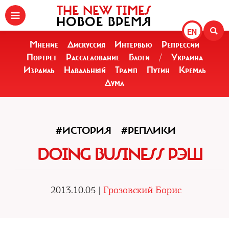
THE NEW TIMES
НОВОЕ ВРЕМЯ
EN
Мнение
Дискуссия
Интервью
Репрессии
Портрет
Расследование
Блоги
/
Украина
Израиль
Навальный
Трамп
Путин
Кремль
Дума
#ИСТОРИЯ
#РЕПЛИКИ
DOING BUSINESS РЭШ
2013.10.05 |
Грозовский Борис