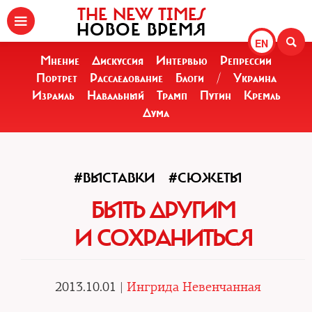
THE NEW TIMES
НОВОЕ ВРЕМЯ
EN
Мнение
Дискуссия
Интервью
Репрессии
Портрет
Расследование
Блоги
/
Украина
Израиль
Навальный
Трамп
Путин
Кремль
Дума
#ВЫСТАВКИ
#СЮЖЕТЫ
БЫТЬ ДРУГИМ
И СОХРАНИТЬСЯ
2013.10.01 |
Ингрида Невенчанная