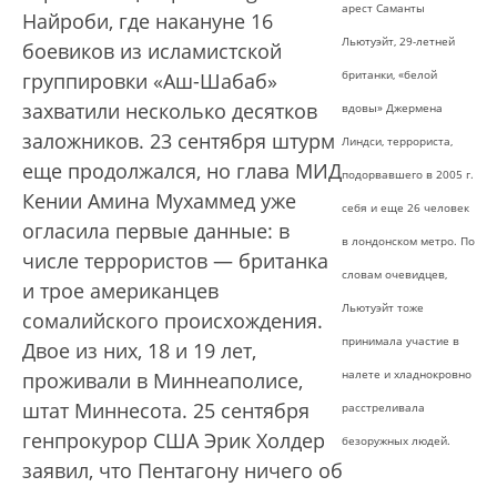
арест Саманты
Найроби, где накануне 16
Льютуэйт, 29-летней
боевиков из исламистской
британки, «белой
группировки «Аш-Шабаб»
захватили несколько десятков
вдовы» Джермена
заложников. 23 сентября штурм
Линдси, террориста,
еще продолжался, но глава МИД
подорвавшего в 2005 г.
Кении Амина Мухаммед уже
себя и еще 26 человек
огласила первые данные: в
в лондонском метро. По
числе террористов — британка
словам очевидцев,
и трое американцев
Льютуэйт тоже
сомалийского происхождения.
принимала участие в
Двое из них, 18 и 19 лет,
налете и хладнокровно
проживали в Миннеаполисе,
штат Миннесота. 25 сентября
расстреливала
генпрокурор США Эрик Холдер
безоружных людей.
заявил, что Пентагону ничего об