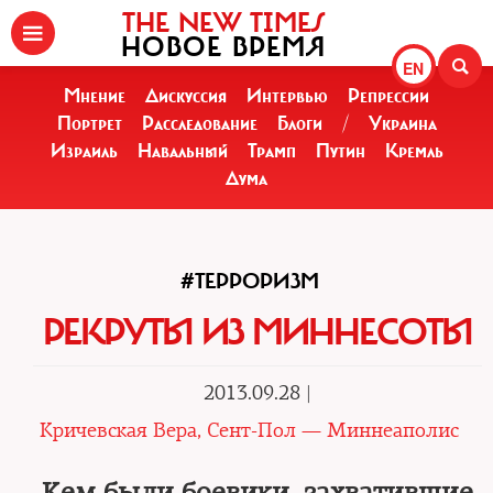
THE NEW TIMES
НОВОЕ ВРЕМЯ
EN
Мнение
Дискуссия
Интервью
Репрессии
Портрет
Расследование
Блоги
/
Украина
Израиль
Навальный
Трамп
Путин
Кремль
Дума
#ТЕРРОРИЗМ
РЕКРУТЫ ИЗ МИННЕСОТЫ
2013.09.28 |
Кричевская Вера, Сент-Пол — Миннеаполис