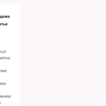
 дома
атье
был
зятки
еми
нии
лении
а