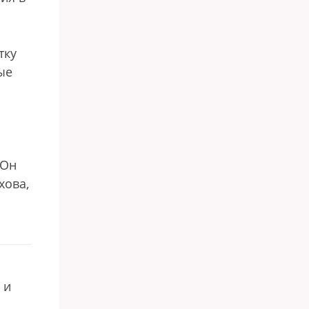
тку
ые
 Он
хова,
и