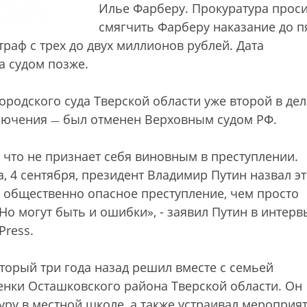
Илье Фарберу. Прокуратура прос
смягчить Фарберу наказание до п
траф с трех до двух миллионов рублей. Дата
а судом позже.
родского суда Тверской области уже второй в дел
ключения
был отменен Верховным судом РФ.
—
 что не признает себя виновным в преступлении.
, 4 сентября, президент Владимир Путин назвал эт
 общественно опасное преступление, чем просто
Но могут быть и ошибки», - заявил Путин в интер
Press.
торый три года назад решил вместе с семьей
нки Осташковского района Тверской области. Он
уру в местной школе, а также устраивал мероприят