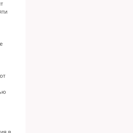
ит
яти
е
от
вью
ия в