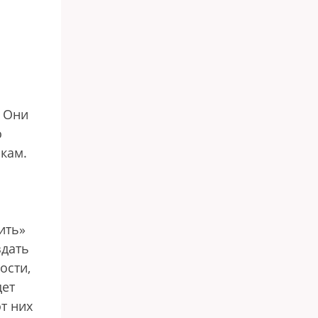
. Они
о
кам.
ить»
здать
ости,
дет
т них