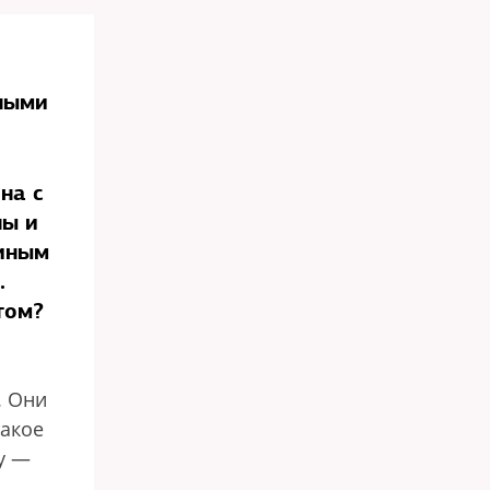
ными
на с
ны и
тиным
.
том?
. Они
такое
у —