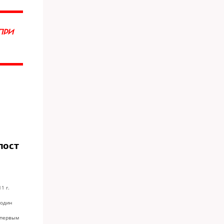
ПРИ
пост
1 г.
лодин
 первым