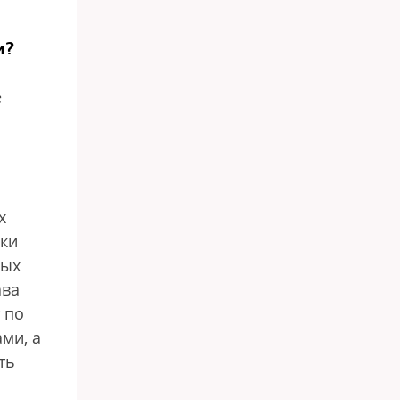
и?
е
й
х
чки
ных
ава
 по
ми, а
ть