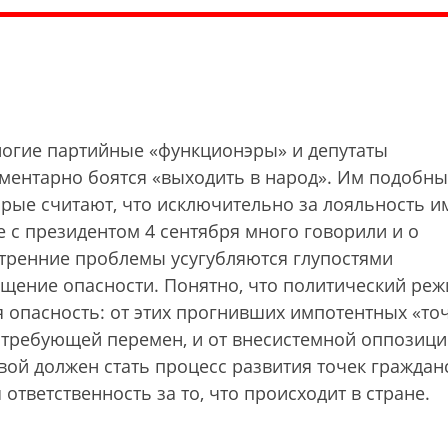
Многие партийные «функционэры» и депутаты
ементарно боятся «выходить в народ». Им подобны
рые считают, что исключительно за лояльность и
е с президентом 4 сентября много говорили и о
тренние проблемы усугубляются глупостями
щение опасности. Понятно, что политический ре
я опасность: от этих прогнивших импотентных «то
, требующей перемен, и от внесистемной оппозици
вой должен стать процесс развития точек граждан
 ответственность за то, что происходит в стране.