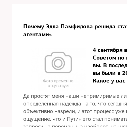
Почему Элла Памфилова решила ста
агентами»
4 сентября 
Советом по 
вы. В после
вы были в 2
Какое у вас
Да простят меня наши непримиримые либ
определенная надежда на то, что сегодн
объективно назрели, и этот процесс уже 
ощущение, что и Путин это стал понимат
запросу на перемены, а наоборот, начнет