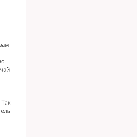
вам
но
 чай
 Так
тель