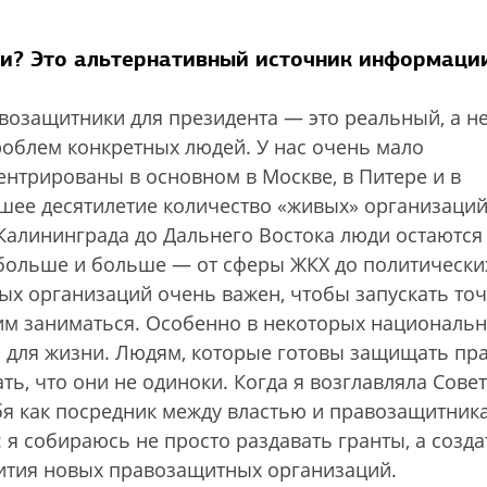
и? Это альтернативный источник информаци
авозащитники для президента — это реальный, а н
облем конкретных людей. У нас очень мало
нтрированы в основном в Москве, в Питере и в
шее десятилетие количество «живых» организаци
т Калининграда до Дальнего Востока люди остаются
 больше и больше — от сферы ЖКХ до политически
х организаций очень важен, чтобы запускать то
этим заниматься. Особенно в некоторых националь
о для жизни. Людям, которые готовы защищать пр
ь, что они не одиноки. Когда я возглавляла Совет
бя как посредник между властью и правозащитника
я собираюсь не просто раздавать гранты, а созда
вития новых правозащитных организаций.