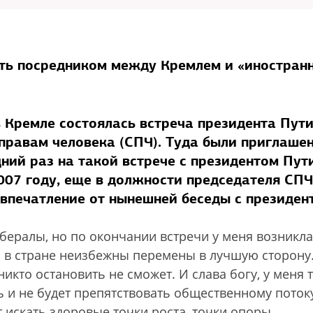
ть посредником между Кремлем и «иностран
в Кремле состоялась встреча президента Пути
правам человека (СПЧ). Туда были приглаше
дний раз на такой встрече с президентом Пу
007 году, еще в должности председателя СПЧ
 впечатление от нынешней беседы с президен
ералы, но по окончании встречи у меня возникла
я в стране неизбежны перемены в лучшую сторону
никто остановить не сможет. И слава богу, у меня 
ь и не будет препятствовать общественному поток
 искать здоровые точки роста, точки опоры.