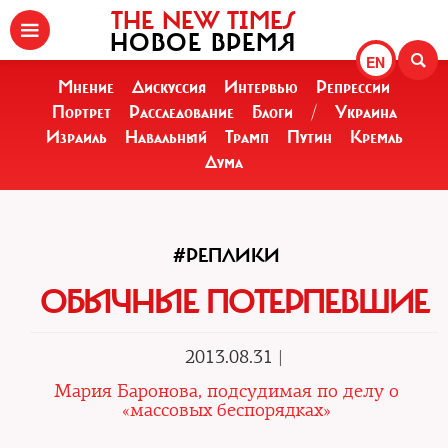
THE NEW TIMES
НОВОЕ ВРЕМЯ
EN
Мнение
Дискуссия
Интервью
Репрессии
Портрет
Расследование
Блоги
/
Украина
Израиль
Навальный
Трамп
Путин
Кремль
Дума
#РЕПЛИКИ
ОБЫЧНЫЕ ПОТЕРПЕВШИЕ
2013.08.31 |
Мария Баронова, подсудимая по делу о
«массовых беспорядках»