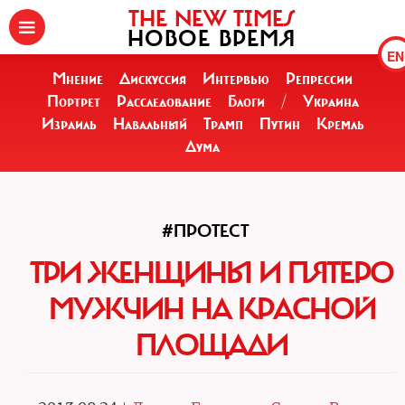
THE NEW TIMES
НОВОЕ ВРЕМЯ
EN
Мнение
Дискуссия
Интервью
Репрессии
Портрет
Расследование
Блоги
/
Украина
Израиль
Навальный
Трамп
Путин
Кремль
Дума
#ПРОТЕСТ
ТРИ ЖЕНЩИНЫ И ПЯТЕРО
МУЖЧИН НА КРАСНОЙ
ПЛОЩАДИ