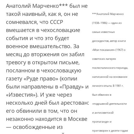
Анатолий Марченко*** был не
такой наивный, как я, он не
***Анатолий Марченко
сомневался, что СССР
(1938–1986) — один из
вмешается в чехословацкие
самых известных
события и что это будет
диссидентов, автор книги
военное вмешательство. За
«Мои показания» (1967) о
месяц до вторжения он забил
советских лагерях
тревогу в открытом письме,
послесталинского периода,
посланном в чехословацкую
газету «Руде право» (копии
написанной на основании
были направлены в «Правду» и
личного опыта. В 1981 г.
«Известия»). И уже через
был обвинен в
несколько дней был арестован:
«подрывной деятельности
его обвинили в том, что он
и антисоветской
незаконно находится в Москве
пропаганде» и
— освобожденные из
приговорен к десяти годам