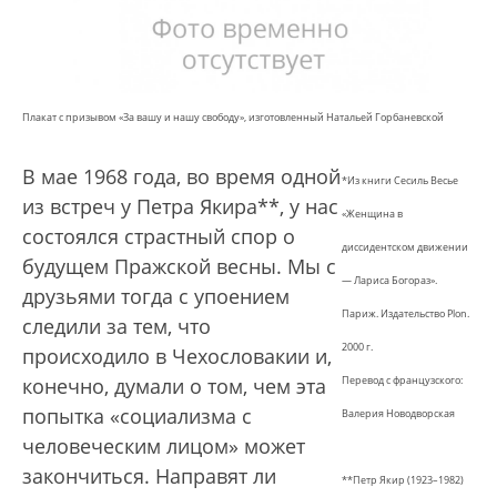
Плакат с призывом «За вашу и нашу свободу», изготовленный Натальей Горбаневской
В мае 1968 года, во время одной
*Из книги Сесиль Весье
из встреч у Петра Якира**, у нас
«Женщина в
состоялся страстный спор о
диссидентском движении
будущем Пражской весны. Мы с
— Лариса Богораз».
друзьями тогда с упоением
Париж. Издательство Plon.
следили за тем, что
2000 г.
происходило в Чехословакии и,
конечно, думали о том, чем эта
Перевод с французского:
попытка «социализма с
Валерия Новодворская
человеческим лицом» может
закончиться. Направят ли
**Петр Якир (1923–1982)