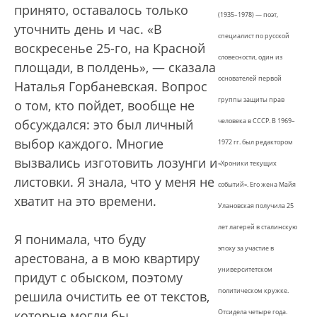
принято, оставалось только
(1935–1978) — поэт,
уточнить день и час. «В
специалист по русской
воскресенье 25-го, на Красной
словесности, один из
площади, в полдень», — сказала
основателей первой
Наталья Горбаневская. Вопрос
группы защиты прав
о том, кто пойдет, вообще не
обсуждался: это был личный
человека в СССР. В 1969–
выбор каждого. Многие
1972 гг. был редактором
вызвались изготовить лозунги и
«Хроники текущих
листовки. Я знала, что у меня не
событий». Его жена Майя
хватит на это времени.
Улановская получила 25
лет лагерей в сталинскую
Я понимала, что буду
эпоху за участие в
арестована, а в мою квартиру
университетском
придут с обыском, поэтому
политическом кружке.
решила очистить ее от текстов,
которые могли бы
Отсидела четыре года.