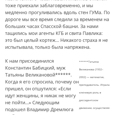
тоже приехали заблаговременно, и мы
медленно прогуливались вдоль стен ГУМа. По
дороге мы все время следили за временем на
больших часах Спасской башни. За нами
тащились мои агенты КГБ и свита Павлика:
это был целый кортеж… Никакого страха я не
испытывала, только была напряжена.
К нам присоединился
******Татьяна
Константин Бабицкий, муж
Великанова (1932–
Татьяны Великановой******.
2002) — математик,
Когда я его спросила, почему он
преподаватель. Играла
пришел, он отшутился: «Если
ключевую роль в
идут женщины, я никак не могу
диссидентском
не пойти…» Следующим
движении, осуществляя
подошел Владимир Дремлюга