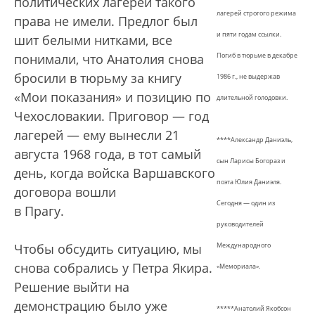
политических лагерей такого
лагерей строгого режима
права не имели. Предлог был
и пяти годам ссылки.
шит белыми нитками, все
понимали, что Анатолия снова
Погиб в тюрьме в декабре
бросили в тюрьму за книгу
1986 г., не выдержав
«Мои показания» и позицию по
длительной голодовки.
Чехословакии. Приговор — год
лагерей — ему вынесли 21
****Александр Даниэль,
августа 1968 года, в тот самый
сын Ларисы Богораз и
день, когда войска Варшавского
поэта Юлия Даниэля.
договора вошли
Сегодня — один из
в Прагу.
руководителей
Чтобы обсудить ситуацию, мы
Международного
снова собрались у Петра Якира.
«Мемориала».
Решение выйти на
демонстрацию было уже
*****Анатолий Якобсон