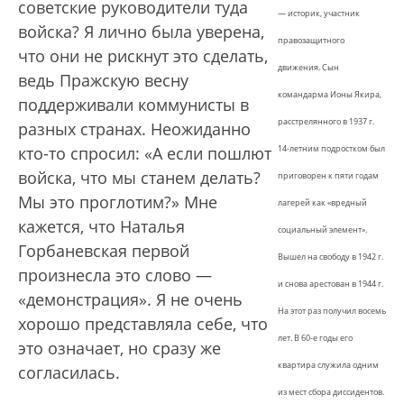
советские руководители туда
— историк, участник
войска? Я лично была уверена,
правозащитного
что они не рискнут это сделать,
движения. Сын
ведь Пражскую весну
командарма Ионы Якира,
поддерживали коммунисты в
расстрелянного в 1937 г.
разных странах. Неожиданно
кто-то спросил: «А если пошлют
14-летним подростком был
войска, что мы станем делать?
приговорен к пяти годам
Мы это проглотим?» Мне
лагерей как «вредный
кажется, что Наталья
социальный элемент».
Горбаневская первой
Вышел на свободу в 1942 г.
произнесла это слово —
и снова арестован в 1944 г.
«демонстрация». Я не очень
На этот раз получил восемь
хорошо представляла себе, что
лет. В 60-е годы его
это означает, но сразу же
квартира служила одним
согласилась.
из мест сбора диссидентов.