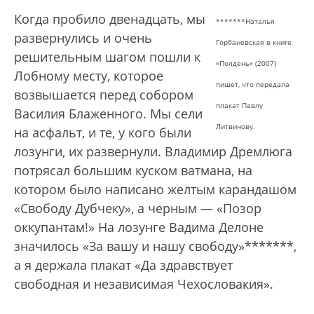
Когда пробило двенадцать, мы
*******Наталья
развернулись и очень
Горбаневская в книге
решительным шагом пошли к
«Полдень» (2007)
Лобному месту, которое
пишет, что передала
возвышается перед собором
плакат Павлу
Василия Блаженного. Мы сели
Литвинову.
на асфальт, и те, у кого были
лозунги, их развернули. Владимир Дремлюга
потрясал большим куском ватмана, на
котором было написано желтым карандашом
«Свободу Дубчеку», а черным — «Позор
оккупантам!» На лозунге Вадима Делоне
значилось «За вашу и нашу свободу»*******,
а я держала плакат «Да здравствует
свободная и независимая Чехословакия».