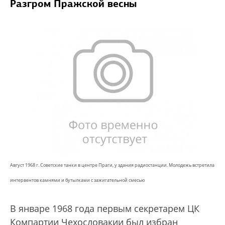
Разгром Пражской весны
Август 1968 г. Советские танки в центре Праги, у здания радиостанции. Молодежь встретила
интервентов камнями и бутылками с зажигательной смесью
В январе 1968 года первым секретарем ЦК
Компартии Чехословакии был избран