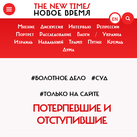
THE NEW TIMES
НОВОЕ ВРЕМЯ
EN
Мнение
Дискуссия
Интервью
Репрессии
Портрет
Расследование
Блоги
/
Украина
Израиль
Навальный
Трамп
Путин
Кремль
Дума
#БОЛОТНОЕ ДЕЛО
#СУД
#ТОЛЬКО НА САЙТЕ
ПОТЕРПЕВШИЕ И
ОТСТУПИВШИЕ