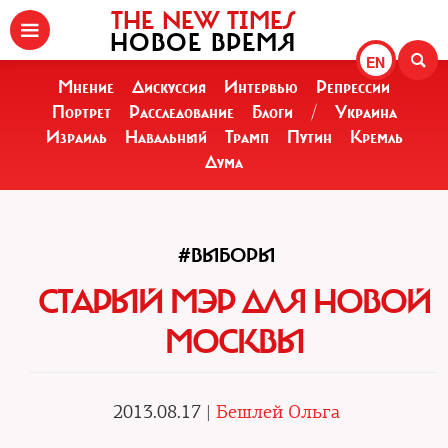
THE NEW TIMES
НОВОЕ ВРЕМЯ
EN
Мнение
Дискуссия
Интервью
Репрессии
Портрет
Расследование
Блоги
/
Украина
Израиль
Навальный
Трамп
Путин
Кремль
Дума
#ВЫБОРЫ
СТАРЫЙ МЭР ДЛЯ НОВОЙ
МОСКВЫ
2013.08.17 |
Бешлей Ольга