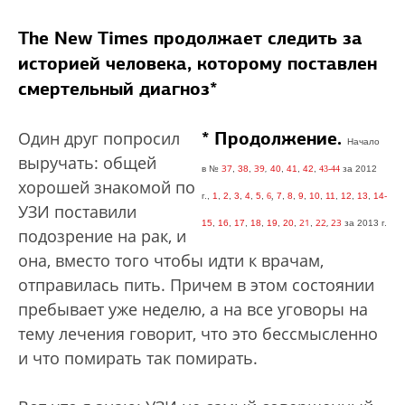
The New Times продолжает следить за
историей человека, которому поставлен
смертельный диагноз*
*
Продолжение.
Один друг попросил
Начало
выручать: общей
37
39
в
№
,
38
,
,
40
,
41
,
42
,
43-44
за 2012
хорошей знакомой по
г
.,
1
,
2
,
3
,
4
,
5
,
6
,
7
,
8
,
9
,
10
,
11
,
12
,
13
,
14-
УЗИ поставили
21
22
,
23
15
,
16
,
17
,
18
,
19
,
20
,
,
за 2013
г.
подозрение на рак, и
она, вместо того чтобы идти к врачам,
отправилась пить. Причем в этом состоянии
пребывает уже неделю, а на все уговоры на
тему лечения говорит, что это бессмысленно
и что помирать так помирать.