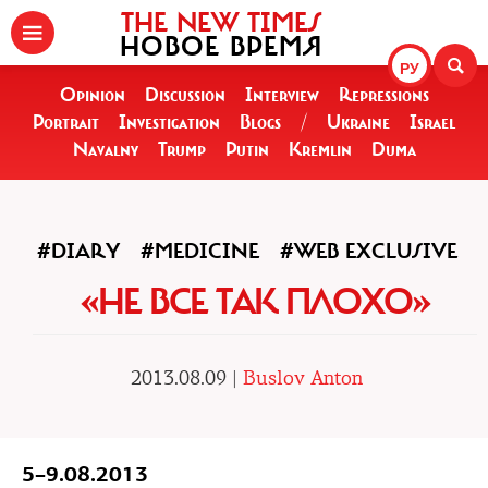
THE NEW TIMES
НОВОЕ ВРЕМЯ
РУ
Opinion
Discussion
Interview
Repressions
Portrait
Investigation
Blogs
/
Ukraine
Israel
Navalny
Trump
Putin
Kremlin
Duma
#DIARY
#MEDICINE
#WEB EXCLUSIVE
«НЕ ВСЕ ТАК ПЛОХО»
2013.08.09 |
Buslov Anton
5–9.08.2013