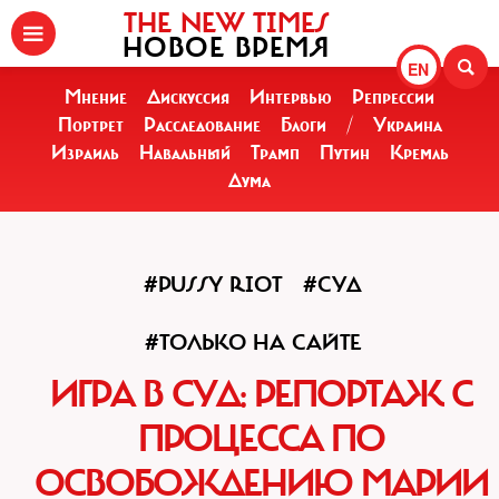
THE NEW TIMES
НОВОЕ ВРЕМЯ
EN
Мнение
Дискуссия
Интервью
Репрессии
Портрет
Расследование
Блоги
/
Украина
Израиль
Навальный
Трамп
Путин
Кремль
Дума
#PUSSY RIOT
#СУД
#ТОЛЬКО НА САЙТЕ
ИГРА В СУД: РЕПОРТАЖ С
ПРОЦЕССА ПО
ОСВОБОЖДЕНИЮ МАРИИ