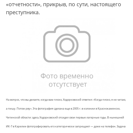
«отчетности», прикрыв, по сути, настоящего
преступника.
На вопрос, что вы делаете, когда вам плохо, Ходорковский ответил: «Когда плохо, я не читаю,
а пишу. Потом рву». Эта фотография сделана еще в 2005 г. в колонии в Краснокаменске,
Читинской области: здесь Ходорковский отсидел свои первые лагерные годы. В нынешней
ИК-7 в Карелии фотографировать его категорически запрещают — даже на телефон. Задача