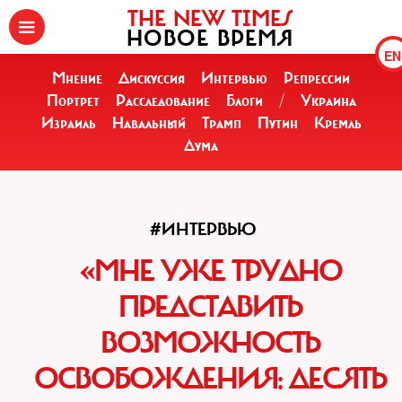
THE NEW TIMES
НОВОЕ ВРЕМЯ
EN
Мнение
Дискуссия
Интервью
Репрессии
Портрет
Расследование
Блоги
/
Украина
Израиль
Навальный
Трамп
Путин
Кремль
Дума
#ИНТЕРВЬЮ
«МНЕ УЖЕ ТРУДНО
ПРЕДСТАВИТЬ
ВОЗМОЖНОСТЬ
ОСВОБОЖДЕНИЯ: ДЕСЯТЬ