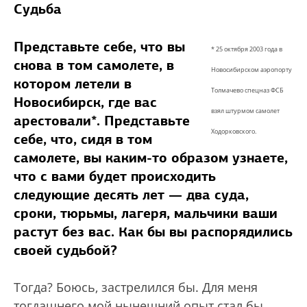
Судьба
Представьте себе, что вы
* 25 октября 2003 года в
снова в том самолете, в
Новосибирском аэропорту
котором летели в
Толмачево спецназ ФСБ
Новосибирск, где вас
взял штурмом самолет
арестовали*. Представьте
Ходорковского.
себе, что, сидя в том
самолете, вы каким-то образом узнаете,
что с вами будет происходить
следующие десять лет — два суда,
сроки, тюрьмы, лагеря, мальчики ваши
растут без вас. Как бы вы распорядились
своей судьбой?
Тогда? Боюсь, застрелился бы. Для меня
тогдашнего мой нынешний опыт стал бы