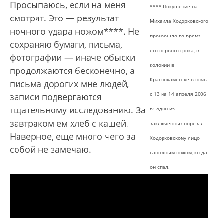
Просыпаюсь, если на меня
**** Покушение на
смотрят. Это — результат
Михаила Ходорковского
ночного удара ножом****. Не
произошло во время
сохраняю бумаги, письма,
его первого срока, в
фотографии — иначе обыски
колонии в
продолжаются бесконечно, а
Краснокаменске в ночь
письма дорогих мне людей,
с 13 на 14 апреля 2006
записи подвергаются
тщательному исследованию. За
г.: один из
завтраком ем хлеб с кашей.
заключенных порезал
Наверное, еще много чего за
Ходорковскому лицо
собой не замечаю.
сапожным ножом, когда
он спал.