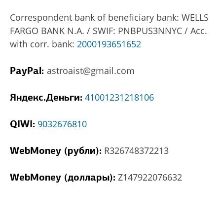
Correspondent bank of beneficiary bank: WELLS
FARGO BANK N.A. / SWIF: PNBPUS3NNYC / Acc.
with corr. bank:
2000193651652
PayPal:
astroaist@gmail.com
Яндекс.Деньги:
41001231218106
QIWI:
9032676810
WebMoney (рубли):
R326748372213
WebMoney (доллары):
Z147922076632