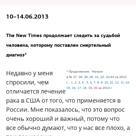
10–14.06.2013
The New Times продолжает следить за судьбой
человека, которому поставлен смертельный
диагноз*
Недавно у меня
*
Продолжение.
Начало
в
№
37
,
38
,
39
,
40
,
41
,
42
,
43-44
за 2012
спросили, чем
г.
.,
1
,
2
,
3,
4
,
5
,
6
,
7
,
8
,
9
,
10
,
11
,
12
,
13
,
14-
15
,
16
,
17
,
18
,
19
,
20
за 2013
г.
отличается лечение
рака в США от того, что применяется в
России. Мне показалось, что это вопрос
очень хороший и важный, потому что
все обычно думают, что у нас все плохо, а