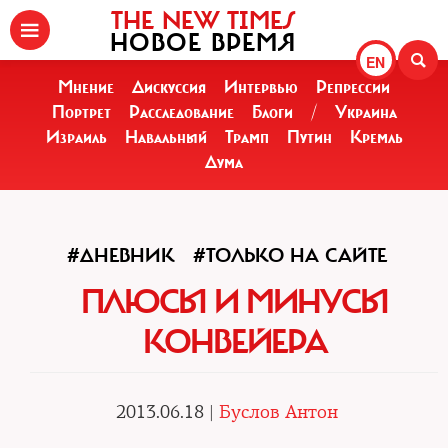
THE NEW TIMES
НОВОЕ ВРЕМЯ
EN
Мнение
Дискуссия
Интервью
Репрессии
Портрет
Расследование
Блоги
/
Украина
Израиль
Навальный
Трамп
Путин
Кремль
Дума
#ДНЕВНИК
#ТОЛЬКО НА САЙТЕ
ПЛЮСЫ И МИНУСЫ
КОНВЕЙЕРА
2013.06.18 |
Буслов Антон