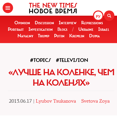
THE NEW TIMES
НОВОЕ ВРЕМЯ
РУ
Opinion
Discussion
Interview
Repressions
Portrait
Investigation
Blogs
/
Ukraine
Israel
Navalny
Trump
Putin
Kremlin
Duma
#TOPICS
#TELEVISION
«ЛУЧШЕ НА КОЛЕНКЕ, ЧЕМ
НА КОЛЕНЯХ»
2013.06.17 |
Lyubov Tsukanova
Svetova Zoya