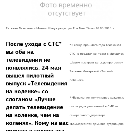
Татьяна Лазарева и Михаил Шац в редакции The New Times 10.06.2013 г.
После ухода с СТС*
*В конце прошлого года телеканал
вы оба на
СТС не продлил контракт с Михаилом
телевидении не
Шацем и закрыл детскую программу
появлялись. 24 мая
Татьяны Лазаревой «Это мой
вышел пилотный
ребенок».
выпуск «Телевидения
на коленке» со
слоганом «Лучше
**Выражение, получившее хождение
делать телевидение
после ряда увольнений в СМИ —
на коленке, чем на
генерального директора
коленях». Кому из вас
«Коммерсанта» Демьяна Кудрявцева,
пришла в голову эта