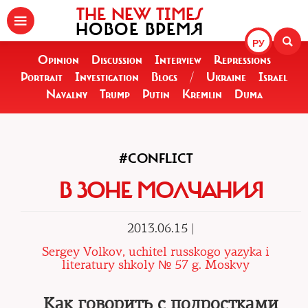
THE NEW TIMES
НОВОЕ ВРЕМЯ
РУ
Opinion
Discussion
Interview
Repressions
Portrait
Investigation
Blogs
/
Ukraine
Israel
Navalny
Trump
Putin
Kremlin
Duma
#CONFLICT
В ЗОНЕ МОЛЧАНИЯ
2013.06.15 |
Sergey Volkov, uchitel russkogo yazyka i
literatury shkoly № 57 g. Moskvy
Как говорить с подростками