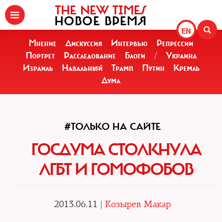
THE NEW TIMES
НОВОЕ ВРЕМЯ
EN
Мнение
Дискуссия
Интервью
Репрессии
Портрет
Расследование
Блоги
/
Украина
Израиль
Навальный
Трамп
Путин
Кремль
Дума
#ТОЛЬКО НА САЙТЕ
ГОСДУМА СТОЛКНУЛА
ЛГБТ И ГОМОФОБОВ
2013.06.11 |
Козырев Макар