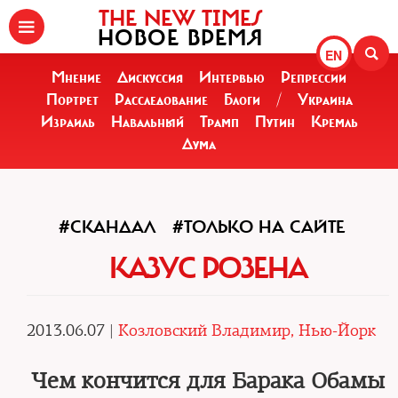
THE NEW TIMES
НОВОЕ ВРЕМЯ
EN
Мнение
Дискуссия
Интервью
Репрессии
Портрет
Расследование
Блоги
/
Украина
Израиль
Навальный
Трамп
Путин
Кремль
Дума
#СКАНДАЛ
#ТОЛЬКО НА САЙТЕ
КАЗУС РОЗЕНА
2013.06.07 |
Козловский Владимир, Нью-Йорк
Чем кончится для Барака Обамы