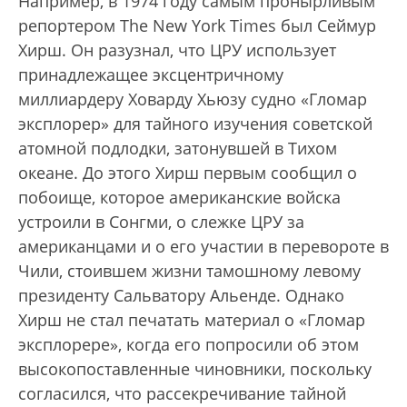
Например, в 1974 году самым пронырливым
репортером The New York Times был Сеймур
Хирш. Он разузнал, что ЦРУ использует
принадлежащее эксцентричному
миллиардеру Ховарду Хьюзу судно «Гломар
эксплорер» для тайного изучения советской
атомной подлодки, затонувшей в Тихом
океане. До этого Хирш первым сообщил о
побоище, которое американские войска
устроили в Сонгми, о слежке ЦРУ за
американцами и о его участии в перевороте в
Чили, стоившем жизни тамошному левому
президенту Сальватору Альенде. Однако
Хирш не стал печатать материал о «Гломар
эксплорере», когда его попросили об этом
высокопоставленные чиновники, поскольку
согласился, что рассекречивание тайной