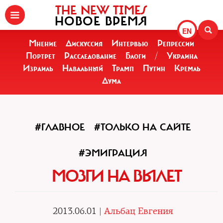
THE NEW TIMES
НОВОЕ ВРЕМЯ
EN
Мнение
Дискуссия
Интервью
Репрессии
Портрет
Расследование
Блоги
/
Украина
Израиль
Навальный
Трамп
Путин
Кремль
Дума
#ГЛАВНОЕ
#ТОЛЬКО НА САЙТЕ
#ЭМИГРАЦИЯ
МОЗГИ НА ВЫЛЕТ
2013.06.01 |
Альбац Евгения