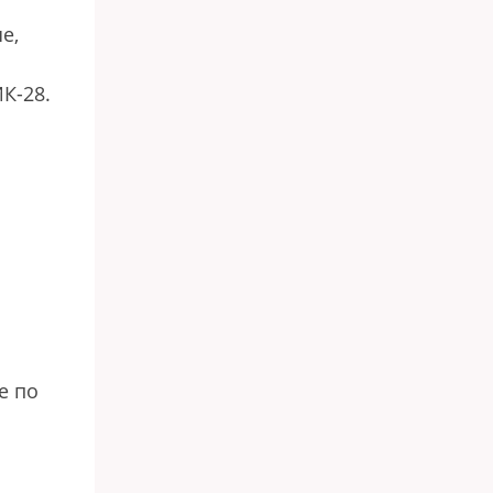
е,
К-28.
е по