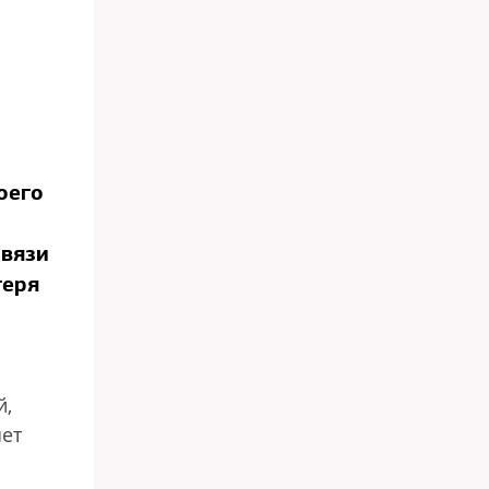
оего
связи
геря
й,
яет