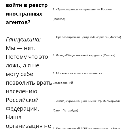
войти в реестр
2. «Трансперенси интернешнл — Россия»
иностранных
(Москва)
агентов?
3. Правозащитный центр «Мемориал» (Москва)
Ганнушкина:
Мы — нет.
Потому что это
4. Фонд «Общественный вердикт» (Москва)
ложь, а я не
могу себе
5. Московская школа политических
позволить врать
исследований
населению
Российской
6. Антидискриминационный центр «Мемориал»
Федерации.
(Санкт-Петербург)
Наша
организация не
7. Правозащитный ЛГБТ-кинофестиваль «Бок-о-