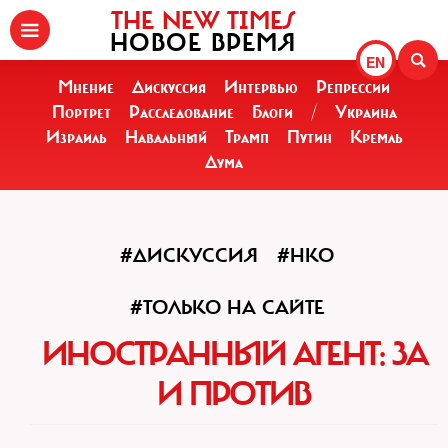
THE NEW TIMES
НОВОЕ ВРЕМЯ
EN
Мнение
Дискуссия
Интервью
Репрессии
Портрет
Расследование
Блоги
/
Украина
Израиль
Навальный
Трамп
Путин
Кремль
Дума
#ДИСКУССИЯ
#НКО
#ТОЛЬКО НА САЙТЕ
ИНОСТРАННЫЙ АГЕНТ: ЗА
И ПРОТИВ