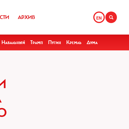
СТИ
АРХИВ
EN
Навальный
Трамп
Путин
Кремль
Дума
И
А
О