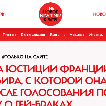
РЫ
НОВО
Портрет
Расследование
Блоги
/
Украина
Израиль
#ТОЛЬКО НА САЙТЕ
РА ЮСТИЦИИ ФРАНЦИ
ИРА, С КОТОРОЙ ОН
СЛЕ ГОЛОСОВАНИЯ П
 О ГЕЙ-БРАКАХ