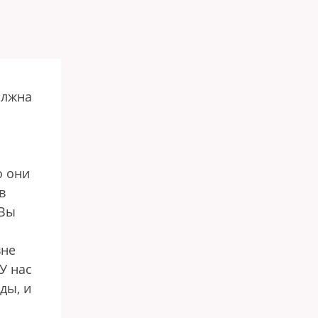
олжна
о они
в
 Вы
вне
У нас
ды, и