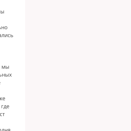
Мы
ьно
ались
и мы
льных
е
же
 где
ст
одня