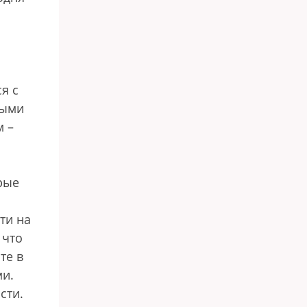
я с
ными
м –
рые
ти на
 что
те в
ми.
сти.