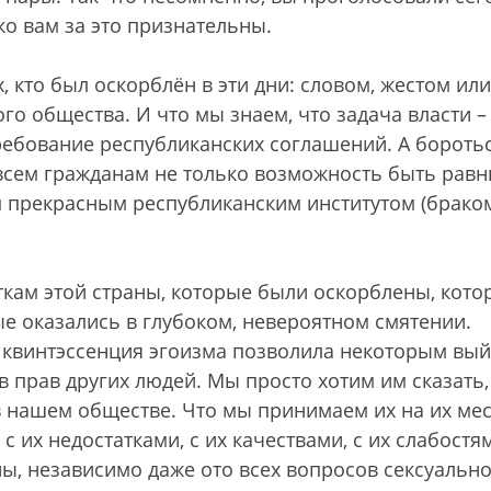
ко вам за это признательны.
 кто был оскорблён в эти дни: словом, жестом или
того общества. И что мы знаем, что задача власти –
ребование республиканских соглашений. А боротьс
 всем гражданам не только возможность быть рав
м прекрасным республиканским институтом (брако
ткам этой страны, которые были оскорблены, кото
ые оказались в глубоком, невероятном смятении.
е квинтэссенция эгоизма позволила некоторым вый
в прав других людей. Мы просто хотим им сказать,
в нашем обществе. Что мы принимаем их на их мес
 с их недостатками, с их качествами, с их слабостя
ны, независимо даже ото всех вопросов сексуально