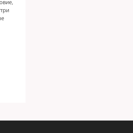
овие,
утри
ые