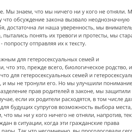
. Мы знаем, что мы ничего ни у кого не отняли. 
у что обсуждение закона вызвало неоднозначную
я, достаточна ли наша уверенность, мы внимател
а, пытались понять их тревоги и протесты, мы стар
 - попросту отправляя их к тексту.
жным для гетеросексуальных семей и
, что это, прежде всего, биологическое родство, 
 что для гетеросексуальных семей и гетеросексуа
, и мы не тронули его. Но мы улучшили понимани
разделение прав родителей в законе, мы защитили
учае, если их родители расходятся, в том числе да
 для будущих супругов возможность выбора места,
 что мы ни у кого ничего не отняли, напротив, тек
ждан в ситуации, когда эти гражданские права
 пары. Так что несомненно, вы проголосовали сег