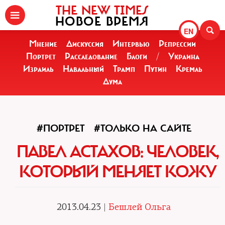
THE NEW TIMES
НОВОЕ ВРЕМЯ
EN
Мнение
Дискуссия
Интервью
Репрессии
Портрет
Расследование
Блоги
/
Украина
Израиль
Навальный
Трамп
Путин
Кремль
Дума
#ПОРТРЕТ
#ТОЛЬКО НА САЙТЕ
ПАВЕЛ АСТАХОВ: ЧЕЛОВЕК,
КОТОРЫЙ МЕНЯЕТ КОЖУ
2013.04.23 |
Бешлей Ольга