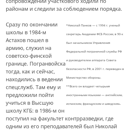
сопровождении участкового ходили по
районам и следили за соблюдением порядка.
Сразу по окончании
*Николай Панков — с 1994 г. ученый
школы в 1984-м
секретарь Академии ФСБ России, в 90-х
Астахов пошел в
был начальником Управления
армию, служил на
Федеральной пограничной службы РФ
советско-финской
и руководителем аппарата Совета
границе. Погранвойска
безопасности РФ, в 2001 г. переведен в
тогда, как и сейчас,
Министерство обороны.
находились в ведении
спецслужб. Там ему и
**Всего он владеет четырьмя
предложили пойти
иностранными языками — английским,
учиться в Высшую
.
испанским, французским и шведским
школу КГБ: в 1986-м он
поступил на факультет контрразведки, где
одним из его преподавателей был Николай