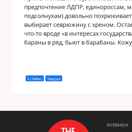
предпочтение ЛДПР, единороссам, м
подсолнухам) довольно похрюкивает 
выбирает севрюжину с хреном. Остает
что-то вроде «в интересах государст
бараны в ряд, бьют в барабаны. Кожу
X (Twitter)
Telegram
a
РУБРИКИ