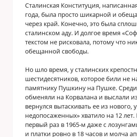
С
талинская Конституция, написанная
года, была просто шикарной и обеща
через край. Конечно, это была спло
сталинском аду. И долгое время «Соф
текстом не рисковала, потому что ни
обещанной свободы.
Но шло время, у сталинских крепост
шестидесятников, которое били не на
памятнику Пушкину на Пушке. Среди
обменяли на Корвалана и выслали из
вернулся вытаскивать ее из нового, 
недопосаженных» хватило на 12 лет. 
первый раз в 1965-м даже с лозунга
и платки ровно в 18 часов и молча а