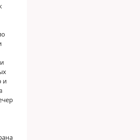
к
ло
и
ти
ых
о и
в
вечер
рана