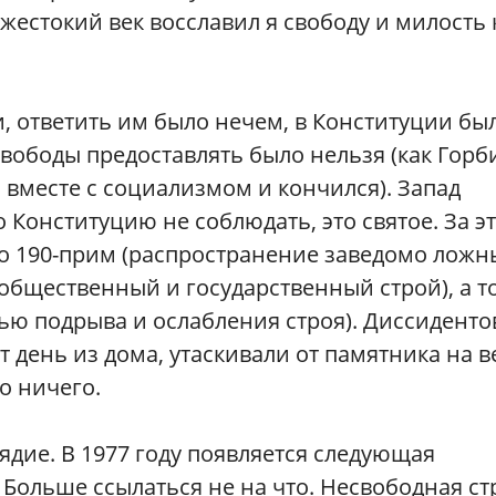
 жестокий век восславил я свободу и милость 
, ответить им было нечем, в Конституции бы
вободы предоставлять было нельзя (как Горб
Р вместе с социализмом и кончился). Запад
 Конституцию не соблюдать, это святое. За э
о 190-прим (распространение заведомо ложн
бщественный и государственный строй), а т
лью подрыва и ослабления строя). Диссиденто
от день из дома, утаскивали от памятника на 
о ничего.
дие. В 1977 году появляется следующая
 Больше ссылаться не на что. Несвободная ст