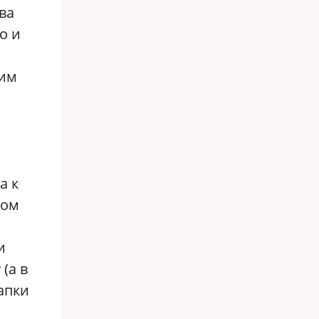
ва
о и
ким
а к
том
и
(а в
апки