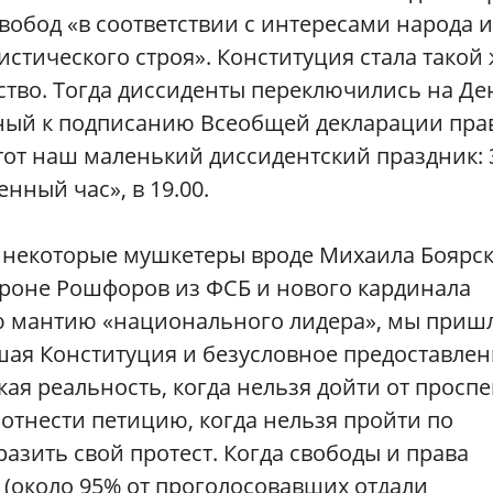
вобод «в соответствии с интересами народа и
стического строя». Конституция стала такой
рство. Тогда диссиденты переключились на Де
анный к подписанию Всеобщей декларации пра
этот наш маленький диссидентский праздник: 
нный час», в 19.00.
гда некоторые мушкетеры вроде Михаила Боярс
ороне Рошфоров из ФСБ и нового кардинала
ю мантию «национального лидера», мы пришл
ошая Конституция и безусловное предоставле
кая реальность, когда нельзя дойти от проспе
отнести петицию, когда нельзя пройти по
азить свой протест. Когда свободы и права
(около 95% от проголосовавших отдали