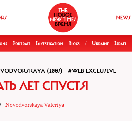
ORS
NEWS
ions
Portrait
Investigation
Blogs
/
Ukraine
Israel
VODVORSKAYA (2007)
#WEB EXCLUSIVE
ТЬ ЛЕТ СПУСТЯ
9 |
Novodvorskaya Valeriya