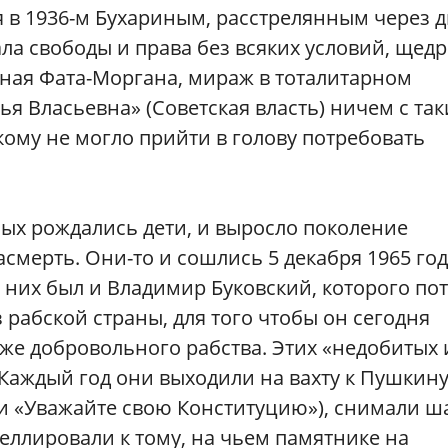
 в 1936-м Бухариным, расстрелянным через д
ла свободы и права без всяких условий, щедр
шная Фата-Моргана, мираж в тоталитарном
ья Власьевна» (Cоветская власть) ничем с та
кому не могло прийти в голову потребовать
ных рождались дети, и выросло поколение
смерть. Они-то и сошлись 5 декабря 1965 год
 них был и Владимир Буковский, которого по
 рабской страны, для того чтобы он сегодня
уже добровольного рабства. Этих «недобитых 
Каждый год они выходили на вахту к Пушкину 
ми «Уважайте свою Конституцию»), снимали ш
пеллировали к тому, на чьем памятнике на