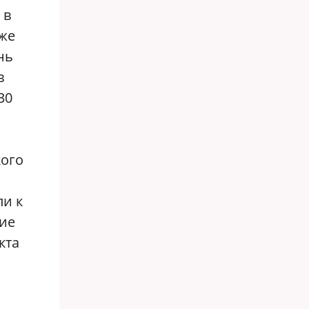
 в
 же
нь
в
30
кого
и к
ние
кта