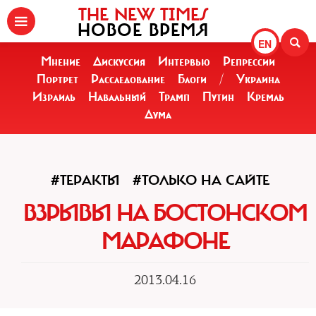
THE NEW TIMES
НОВОЕ ВРЕМЯ
EN
Мнение
Дискуссия
Интервью
Репрессии
Портрет
Расследование
Блоги
/
Украина
Израиль
Навальный
Трамп
Путин
Кремль
Дума
#ТЕРАКТЫ
#ТОЛЬКО НА САЙТЕ
ВЗРЫВЫ НА БОСТОНСКОМ
МАРАФОНЕ
2013.04.16