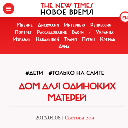
THE NEW TIMES
НОВОЕ ВРЕМЯ
EN
Мнение
Дискуссия
Интервью
Репрессии
Портрет
Расследование
Блоги
/
Украина
Израиль
Навальный
Трамп
Путин
Кремль
Дума
#ДЕТИ
#ТОЛЬКО НА САЙТЕ
ДОМ ДЛЯ ОДИНОКИХ
МАТЕРЕЙ
2013.04.08 |
Светова Зоя