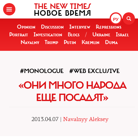
THE NEW TIMES
НОВОЕ ВРЕМЯ
РУ
Opinion
Discussion
Interview
Repressions
Portrait
Investigation
Blogs
/
Ukraine
Israel
Navalny
Trump
Putin
Kremlin
Duma
#MONOLOGUE
#WEB EXCLUSIVE
«ОНИ МНОГО НАРОДА
ЕЩЕ ПОСАДЯТ»
2013.04.07 |
Navalnyy Aleksey