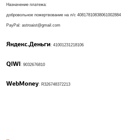
Назначение платежа:
добровольное пожертвование на л/с 40817810838061002884
PayPal: astroaist@gmail.com
Яндекс.Деньги
: 41001231218106
QIWI
: 9032676810
WebMoney
: R326748372213