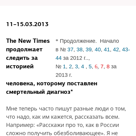
11–15.03.2013
The New Times
*
Продолжение.
Начало
продолжает
в
№
37
,
38
,
39
,
40
,
41
,
42
,
43-
cледить за
44
за 2012 г.
.,
историей
№
1
,
2
,
3,
4
,
5
,
6
,
7
,
8
за
2013
г.
человека, которому поставлен
смертельный диагноз*
Мне теперь часто пишут разные люди о том,
что надо, как им кажется, рассказать всем.
Например: «Расскажи про то, как в России
сложно получить обезболивающее». Я не