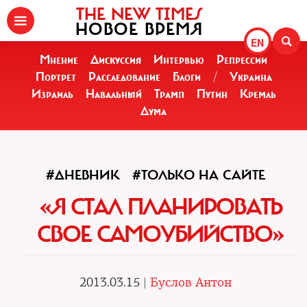
THE NEW TIMES
НОВОЕ ВРЕМЯ
EN
Мнение
Дискуссия
Интервью
Репрессии
Портрет
Расследование
Блоги
/
Украина
Израиль
Навальный
Трамп
Путин
Кремль
Дума
#ДНЕВНИК
#ТОЛЬКО НА САЙТЕ
«Я СТАЛ ПЛАНИРОВАТЬ
СВОЕ САМОУБИЙСТВО»
2013.03.15 |
Буслов Антон