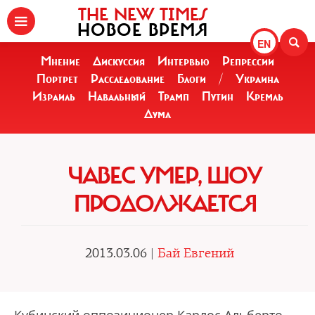
THE NEW TIMES
НОВОЕ ВРЕМЯ
EN
Мнение
Дискуссия
Интервью
Репрессии
Портрет
Расследование
Блоги
/
Украина
Израиль
Навальный
Трамп
Путин
Кремль
Дума
ЧАВЕС УМЕР, ШОУ
ПРОДОЛЖАЕТСЯ
2013.03.06 |
Бай Евгений