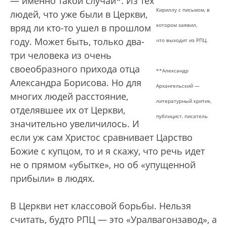
— именно такой случай*. Из тех
Кириллу с письмом, в
людей, что уже были в Церкви,
котором заявил,
вряд ли кто-то ушел в прошлом
году. Может быть, только два-
что выходит из РПЦ.
три человека из очень
своеобразного прихода отца
**Александр
Александра Борисова. Но для
Архангельский —
многих людей расстояние,
литературный критик,
отделявшее их от Церкви,
публицист, писатель
значительно увеличилось. И
если уж сам Христос сравнивает Царство
Божие с купцом, то и я скажу, что речь идет
не о прямом «убытке», но об «упущенной
прибыли» в людях.
В Церкви нет классовой борьбы. Нельзя
считать, будто РПЦ — это «Уралвагонзавод», а