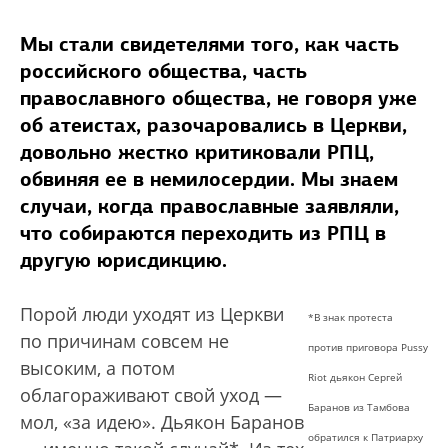
Мы стали свидетелями того, как часть
российского общества, часть
православного общества, не говоря уже
об атеистах, разочаровались в Церкви,
довольно жестко критиковали РПЦ,
обвиняя ее в немилосердии. Мы знаем
случаи, когда православные заявляли,
что собираются переходить из РПЦ в
другую юрисдикцию.
Порой люди уходят из Церкви
*В знак протеста
по причинам совсем не
против приговора Pussy
высоким, а потом
Riot дьякон Сергей
облагораживают свой уход —
Баранов из Тамбова
мол, «за идею». Дьякон Баранов
обратился к Патриарху