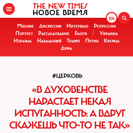
THE NEW TIMES
НОВОЕ ВРЕМЯ
EN
Мнение
Дискуссия
Интервью
Репрессии
Портрет
Расследование
Блоги
/
Украина
Израиль
Навальный
Трамп
Путин
Кремль
Дума
#ЦЕРКОВЬ
«В ДУХОВЕНСТВЕ
НАРАСТАЕТ НЕКАЯ
ИСПУГАННОСТЬ: А ВДРУГ
СКАЖЕШЬ ЧТО-ТО НЕ ТАК»