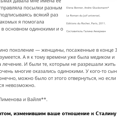
исьмах давала мне имена ее
отправляла посылки разным
Elena Bonner, Andre Glucksmann*
 подписываясь всякий раз
Le Roman du Juif universel,
акомых я помогала
Editions du Rocher, Paris, 2011.
 в основном одинокими и о
Составитель Галина Аккерман
амино поколение — женщины, посаженные в конце 3
зумеется. А я к тому времени уже была медиком и
 лечение. И были те, которым не разрешали жить
, очень многие оказались одинокими. У кого-то сы
онечно, можно было от этого отвернуться, но если
ься невозможно.
Пименова и Вайля**.
нтом, изменившим ваше отношение к Сталину