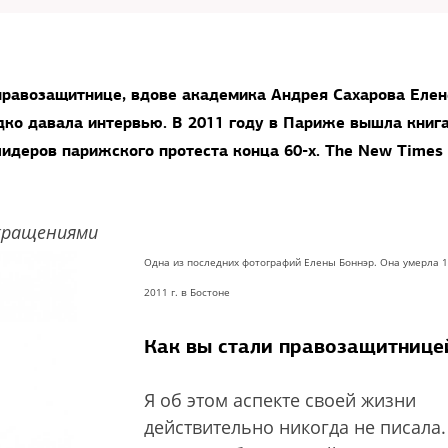
 правозащитнице, вдове академика Андрея Сахарова Елен
дко давала интервью. В 2011 году в Париже вышла книг
лидеров парижского протеста конца 60-х. The New Times
окращениями
Одна из последних фотографий Елены Боннэр. Она умерла 
2011 г. в Бостоне
Как вы стали правозащитнице
Я об этом аспекте своей жизни
действительно никогда не писала.