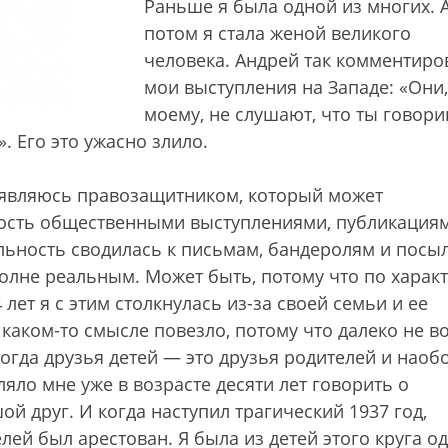
Раньше я была одной из многих. 
потом я стала женой великого
человека. Андрей так комментиро
мои выступления на Западе: «Они,
моему, не слушают, что ты говори
. Его это ужасно злило.
и являюсь правозащитником, который может
ность общественными выступлениями, публикация
ельность сводилась к письмам, бандеролям и посы
полне реальным. Может быть, потому что по характ
 лет я с этим столкнулась из-за своей семьи и ее
аком-то смысле повезло, потому что далеко не во
огда друзья детей — это друзья родителей и наоб
ляло мне уже в возрасте десяти лет говорить о
й друг. И когда наступил трагический 1937 год,
лей был арестован. Я была из детей этого круга о