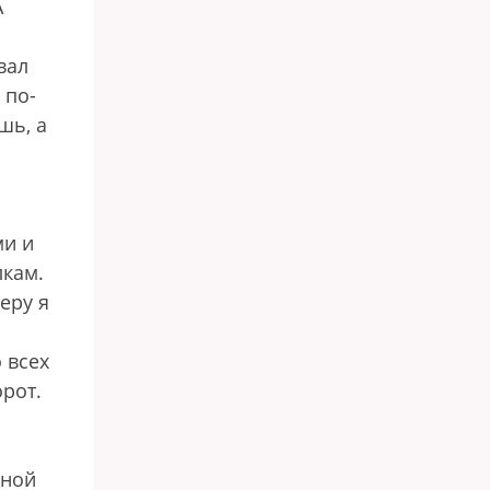
А
вал
 по-
шь, а
ми и
лкам.
еру я
 всех
орот.
дной