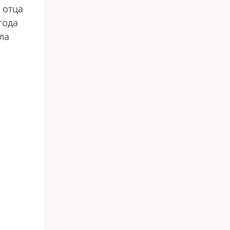
 отца
года
ла