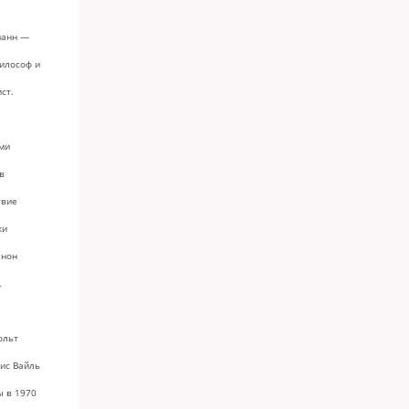
манн —
илософ и
ст.
ми
в
твие
ки
 нон
.
ольт
ис Вайль
ы в 1970