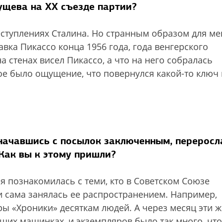
ущева на XX съезде партии?
еступлениях Сталина. Но странным образом для ме
ка Пикассо конца 1956 года, года венгерского
а стенах висел Пикассо, а что на него собралась
е было ощущение, что повернулся какой-то ключ 
начавшись с посылок заключенным, переросл
Как вы к этому пришли?
 я познакомилась с теми, кто в Советском Союзе
и сама занялась ее распространением. Например,
ры «Хроники» десяткам людей. А через месяц эти ж
их машинках, и экземпляров было так много, что