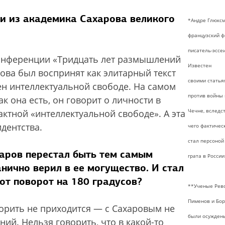
ли из академика Сахарова великого
*Андре Глюкс
французский ф
писатель-эссеи
 конференции «Тридцать лет размышлений
Известен
рова был воспринят как элитарный текст
своими статья
ен интеллектуальной свободе. На самом
против войны 
к она есть, он говорит о личности в
Чечне, вследс
актной «интеллектуальной свободе». А эта
дентства.
чего фактичес
стал персоной
харов перестал быть тем самым
грата в России
нично верил в ее могущество. И стал
от поворот на 180 градусов?
**Ученые Рев
Пименов и Бор
ворить не приходится — с Сахаровым не
были осужден
й. Нельзя говорить, что в какой-то