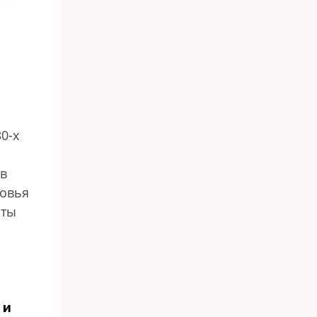
0-х
 в
новья
 ты
 и