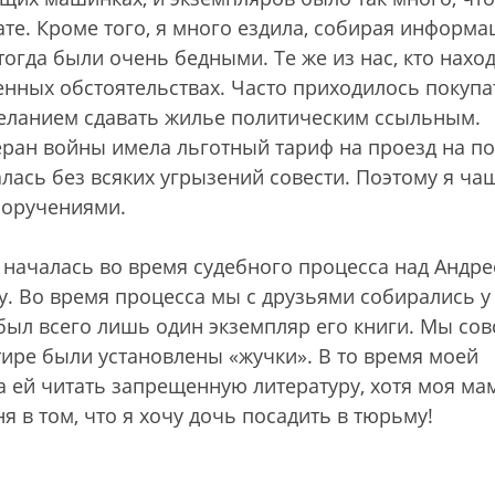
дате. Кроме того, я много ездила, собирая информ
тогда были очень бедными. Те же из нас, кто нахо
ненных обстоятельствах. Часто приходилось покупа
 желанием сдавать жилье политическим ссыльным.
теран войны имела льготный тариф на проезд на п
алась без всяких угрызений совести. Поэтому я ча
 поручениями.
 началась во время судебного процесса над Андр
у. Во время процесса мы с друзьями собирались у
 был всего лишь один экземпляр его книги. Мы со
ртире были установлены «жучки». В то время моей
ла ей читать запрещенную литературу, хотя моя ма
 в том, что я хочу дочь посадить в тюрьму!