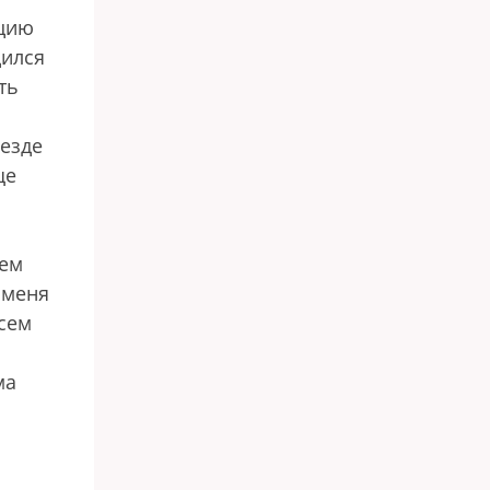
ацию
дился
ть
оезде
ще
еем
 меня
всем
ма