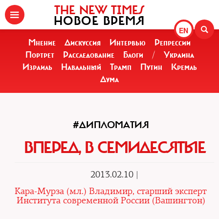
THE NEW TIMES
НОВОЕ ВРЕМЯ
EN
Мнение
Дискуссия
Интервью
Репрессии
Портрет
Расследование
Блоги
/
Украина
Израиль
Навальный
Трамп
Путин
Кремль
Дума
#ДИПЛОМАТИЯ
ВПЕРЕД, В СЕМИДЕСЯТЫЕ
2013.02.10 |
Кара-Мурза (мл.) Владимир, старший эксперт
Института современной России (Вашингтон)