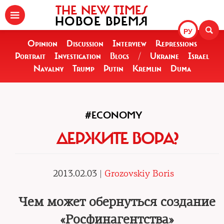
THE NEW TIMES
НОВОЕ ВРЕМЯ
РУ
Opinion
Discussion
Interview
Repressions
Portrait
Investigation
Blogs
/
Ukraine
Israel
Navalny
Trump
Putin
Kremlin
Duma
#ECONOMY
ДЕРЖИТЕ ВОРА?
2013.02.03 |
Grozovskiy Boris
Чем может обернуться создание
«Росфинагентства»