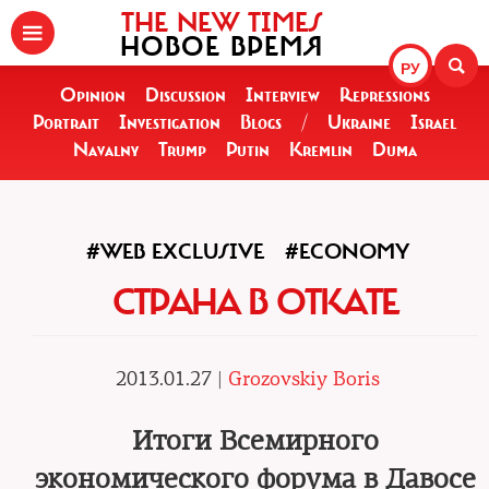
THE NEW TIMES
НОВОЕ ВРЕМЯ
РУ
Opinion
Discussion
Interview
Repressions
Portrait
Investigation
Blogs
/
Ukraine
Israel
Navalny
Trump
Putin
Kremlin
Duma
#WEB EXCLUSIVE
#ECONOMY
СТРАНА В ОТКАТЕ
2013.01.27 |
Grozovskiy Boris
Итоги Всемирного
экономического форума в Давосе